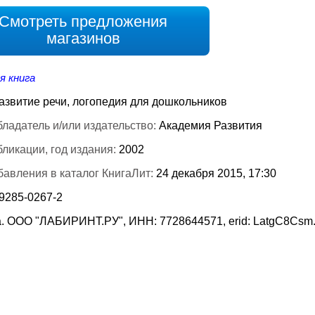
Смотреть предложения
магазинов
я книга
азвитие речи, логопедия для дошкольников
ладатель и/или издательство:
Академия Развития
бликации, год издания:
2002
бавления в каталог КнигаЛит:
24 декабря 2015, 17:30
-9285-0267-2
. ООО "ЛАБИРИНТ.РУ", ИНН: 7728644571, erid: LatgC8Csm