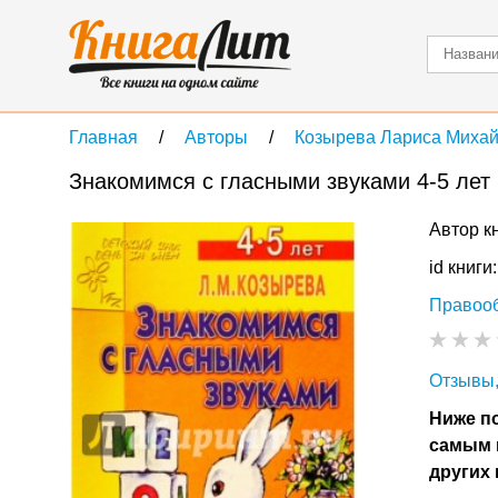
Главная
Авторы
Козырева Лариса Миха
Знакомимся с гласными звуками 4-5 лет
Автор к
id книги
Правоо
Отзывы,
Ниже по
самым 
других 