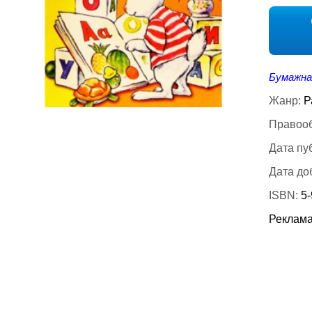
Бумажна
Жанр:
Р
Правооб
Дата пу
Дата до
ISBN:
5
Реклама