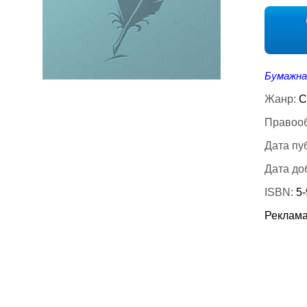
Бумажна
Жанр:
С
Правооб
Дата пу
Дата до
ISBN:
5
Реклама