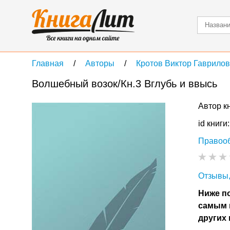
Главная
Авторы
Кротов Виктор Гаврило
Волшебный возок/Кн.3 Вглубь и ввысь
Автор к
id книги
Правоо
Отзывы,
Ниже по
самым 
других 