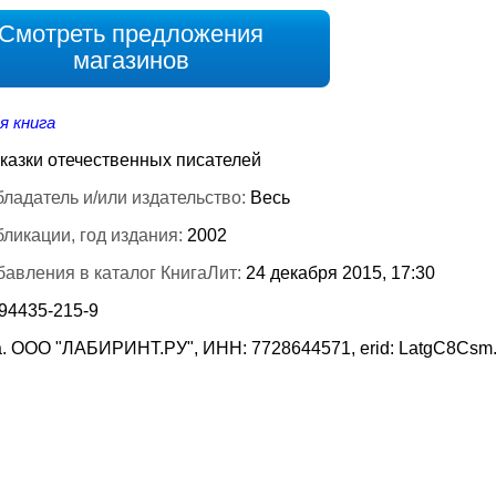
Смотреть предложения
магазинов
я книга
казки отечественных писателей
ладатель и/или издательство:
Весь
бликации, год издания:
2002
бавления в каталог КнигаЛит:
24 декабря 2015, 17:30
-94435-215-9
. ООО "ЛАБИРИНТ.РУ", ИНН: 7728644571, erid: LatgC8Csm