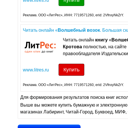
Купить
www.litres.ru
Реклама. ООО «ЛитРес», ИНН: 7719571260, erid: 2VfnxyNkZrY.
Читать онлайн «
Волшебный
возок
. Большая ск
Читать онлайн
книгу
«
Волше
Кротова
полностью, на сайте
правообладателя Издательски
Купить
www.litres.ru
Реклама. ООО «ЛитРес», ИНН: 7719571260, erid: 2VfnxyNkZrY.
Для формирования результатов поиска книг испо
Выше вы можете купить бумажную и электронную 
магазинах Лабиринт, Читай-Город, Буквоед, МИФ, 