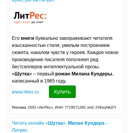
Его
книги
буквально завораживают читателя
изысканностью стиля, умелым построением
сюжета, накалом чувств у героев. Каждое новое
произведение писателя пополняет ряд
бестселлеров интеллектуальной прозы.
«
Шутка
» – первый
роман
Милана
Кундеры
,
написанный в 1965 году.
Купить
www.litres.ru
Реклама. ООО «ЛитРес», ИНН: 7719571260, erid: 2VfnxyNkZrY.
Читать онлайн «
Шутка
»,
Милан
Кундера
–
Литрес