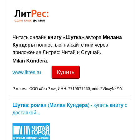
Читать онлайн
книгу
«
Шутка
» автора
Милана
Кундеры
полностью, на сайте или через
приложение Литрес: Читай и Слушай.
Milan
Kundera
.
Купить
www.litres.ru
Реклама. ООО «ЛитРес», ИНН: 7719571260, erid: 2VfnxyNkZrY.
Шутка
:
роман
(
Милан
Кундера
) - купить
книгу
с
доставкой...