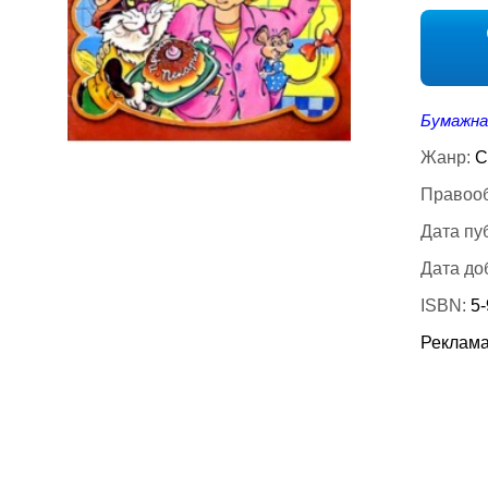
Бумажна
Жанр:
С
Правооб
Дата пу
Дата до
ISBN:
5
Реклама