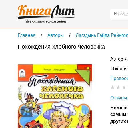
Главная
Авторы
Лагздынь Гайда Рейнго
Похождения хлебного человечка
Автор к
id книги
Правоо
Отзывы,
Ниже по
самым 
других 