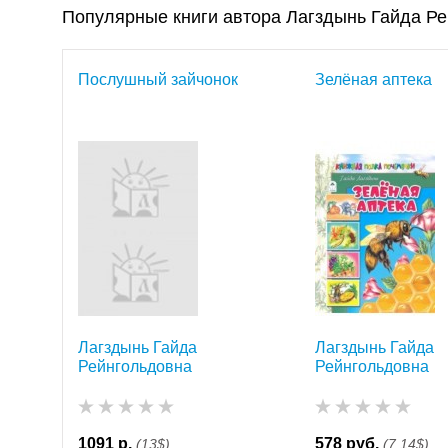
Популярные книги автора Лагздынь Гайда Р
Послушный зайчонок
Зелёная аптека
Лагздынь Гайда
Лагздынь Гайда
Рейнгольдовна
Рейнгольдовна
1091 р.
578 руб.
(13$)
(7,14$)