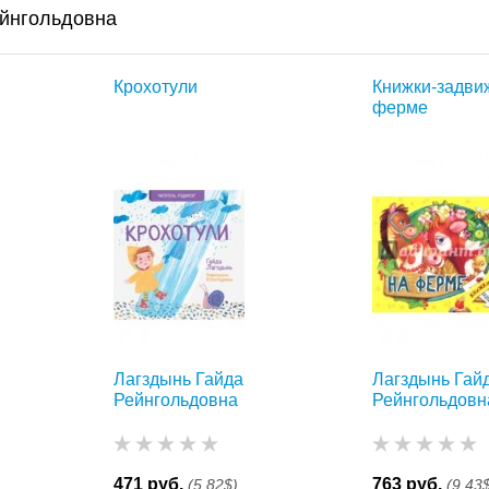
ейнгольдовна
Крохотули
Книжки-задви
ферме
Лагздынь Гайда
Лагздынь Гай
Рейнгольдовна
Рейнгольдовн
471 руб.
763 руб.
(5,82$)
(9,43