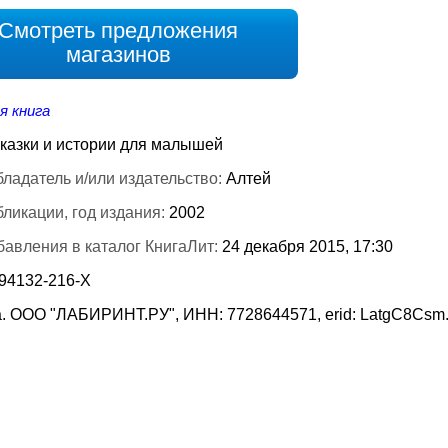
Смотреть предложения
магазинов
я книга
казки и истории для малышей
ладатель и/или издательство:
Алтей
бликации, год издания:
2002
бавления в каталог КнигаЛит:
24 декабря 2015, 17:30
-94132-216-Х
. ООО "ЛАБИРИНТ.РУ", ИНН: 7728644571, erid: LatgC8Csm