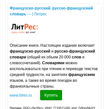
Французско
-
русский
,
русско
-
французский
словарь
— | Литрес
Описание книги. Настоящее издание включает
французско
-
русский
и
русско
-
французский
словари
(общий их объем 20 000
слов
и
словосочетаний).
Словарями
можно
воспользоваться при чтении и переводе текстов
средней трудности, на занятиях
французским
языком, а также во время поездок во
франкоязычные страны.
Купить
www.litres.ru
Реклама. ООО «ЛитРес», ИНН: 7719571260, erid: 2VfnxyNkZrY.