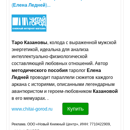
(
Елена
Ледней
)...
Таро
Казановы
, колода с выраженной мужской
энергетикой, идеальна для анализа
интеллектуально-физиологической
составляющей любовных отношений. Автор
методического
пособия
таролог
Елена
Ледней
проводит параллели сюжетов каждого
аркана с историями, описанными легендарным
авантюристом и героем-любовником
Казановой
в его мемуарах. .
Купить
www.chitai-gorod.ru
Реклама. ООО «Новый Книжный Центр», ИНН: 7710422909,