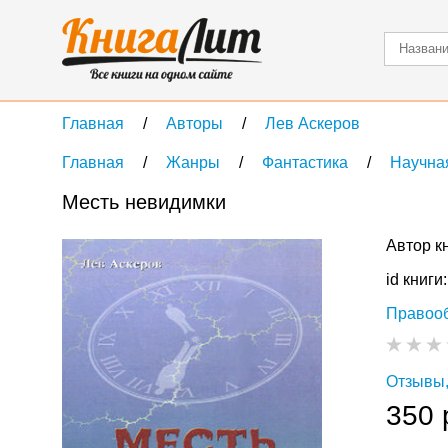
Главная
Авторы
Лев Аскеров
Главная
Жанры
Фантастика
Научна
Месть невидимки
Автор к
id книги
Правоо
Отзывы,
350 