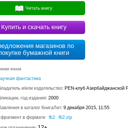
Читать книгу
Купить и скачать книгу
редложения магазинов по
покупке бумажной книги
нная книга
аучная фантастика
ладатель и/или издательство:
PEN-клуб Азербайджанской 
бликации, год издания:
2000
бавления в каталог КнигаЛит:
9 декабря 2015, 11:55
 фрагмент в формате
fb2
fb2.zip
12+
ное ограничение: