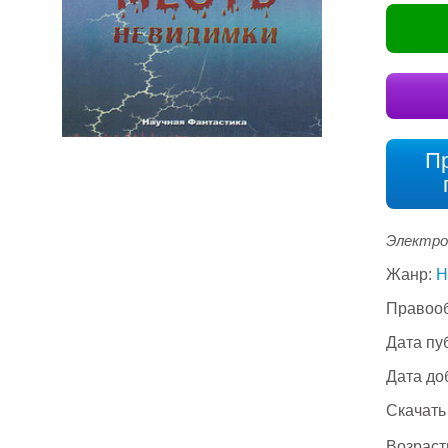
П
Электро
Жанр:
Н
Правооб
Дата пу
Дата до
Скачать
Возраст