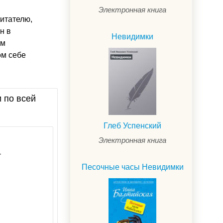
Электронная книга
итателю,
н в
Невидимки
им
ом себе
и по всей
Глеб Успенский
Электронная книга
-
Песочные часы Невидимки