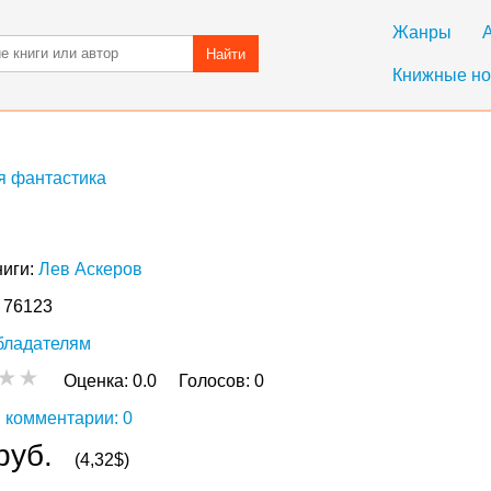
Жанры
Найти
Книжные но
я фантастика
ниги:
Лев Аскеров
: 76123
бладателям
Оценка:
0.0
Голосов:
0
 комментарии: 0
руб.
(4,32$)