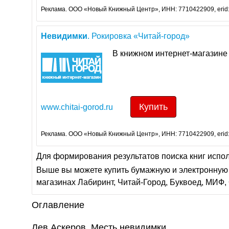
Реклама. ООО «Новый Книжный Центр», ИНН: 7710422909, erid
Невидимки
. Рокировка «Читай-город»
В книжном интернет-магазине 
Купить
www.chitai-gorod.ru
Реклама. ООО «Новый Книжный Центр», ИНН: 7710422909, erid
Для формирования результатов поиска книг испо
Выше вы можете купить бумажную и электронную 
магазинах Лабиринт, Читай-Город, Буквоед, МИФ, 
Оглавление
Лев Аскеров. Месть невидимки