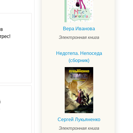
Вера Иванова
 в
трес!
Электронная книга
Недотепа. Непоседа
(сборник)
й
е
Сергей Лукьяненко
Электронная книга