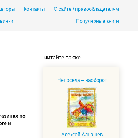
Авторы
Контакты
О сайте / правообладателям
винки
Популярные книги
Читайте также
Непоседа – наоборот
газинах по
рге и
Алексей Алнашев