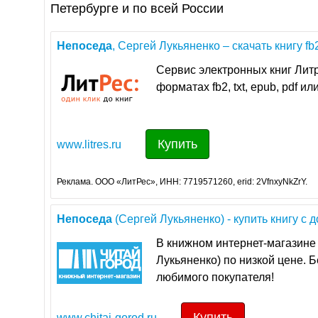
Петербурге и по всей России
Непоседа
, Сергей Лукьяненко – скачать книгу fb2,
Сервис электронных книг Литр
форматах fb2, txt, epub, pdf и
Купить
www.litres.ru
Реклама. ООО «ЛитРес», ИНН: 7719571260, erid: 2VfnxyNkZrY.
Непоседа
(Сергей Лукьяненко) - купить книгу с д
В книжном интернет-магазине 
Лукьяненко) по низкой цене. Б
любимого покупателя!
Купить
www.chitai-gorod.ru