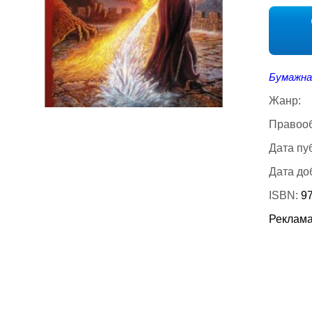
Бумажна
Жанр:
Правооб
Дата пу
Дата до
ISBN:
9
Реклама