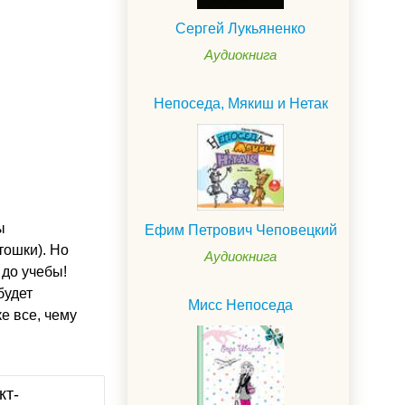
Сергей Лукьяненко
Аудиокнига
Непоседа, Мякиш и Нетак
ы
Ефим Петрович Чеповецкий
тошки). Но
Аудиокнига
 до учебы!
будет
Мисс Непоседа
е все, чему
кт-