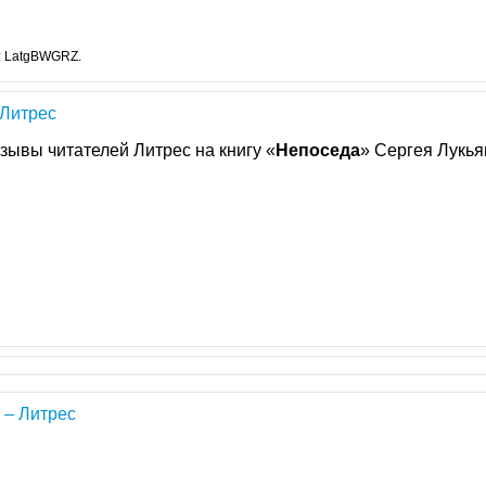
: LatgBWGRZ.
 Литрес
зывы читателей Литрес на книгу «
Непоседа
» Сергея Лукья
 – Литрес