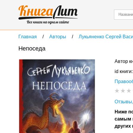
Главная
Авторы
Лукьяненко Сергей Вас
Непоседа
Автор к
id книги
Правоо
Отзывы,
Ниже по
самым 
других 