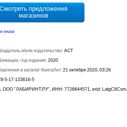
Смотреть предложения
магазинов
я книга
ладатель и/или издательство:
АСТ
бликации, год издания:
2020
бавления в каталог КнигаЛит:
21 октября 2020, 03:26
78-5-17-133616-5
. ООО "ЛАБИРИНТ.РУ", ИНН: 7728644571, erid: LatgC8Csm