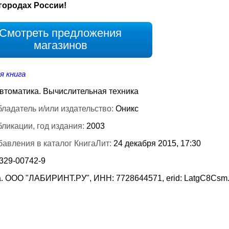
городах России!
Смотреть предложения
магазинов
я книга
втоматика. Вычислительная техника
ладатель и/или издательство:
Оникс
бликации, год издания:
2003
бавления в каталог КнигаЛит:
24 декабря 2015, 17:30
-329-00742-9
. ООО "ЛАБИРИНТ.РУ", ИНН: 7728644571, erid: LatgC8Csm