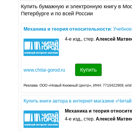
Купить бумажную и электронную книгу в Мос
Петербурге и по всей России
Механика
и
теория
относительности
: Учебное
4-е изд., стер.
Алексей
Матве
Купить
www.chitai-gorod.ru
Реклама. ООО «Новый Книжный Центр», ИНН: 7710422909, erid
Купить книги автора в интернет-магазине «Читай
Механика
и
теория
относит
4-е изд., стер.
Алексей
Матве