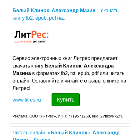
Белый
Клинок
,
Александр
Мазин
– скачать
книгу fb2, epub, pdf на...
Сервис электронных книг Литрес предлагает
скачать книгу
Белый
Клинок
,
Александра
Мазина
в форматах fb2, txt, epub, pdf или читать
онлайн! Оставляйте и читайте отзывы о книге на
Литрес!
Купить
www.litres.ru
Реклама. ООО «ЛитРес», ИНН: 7719571260, erid: 2VfnxyNkZrY.
Читать онлайн «
Белый
Клинок
»,
Александр