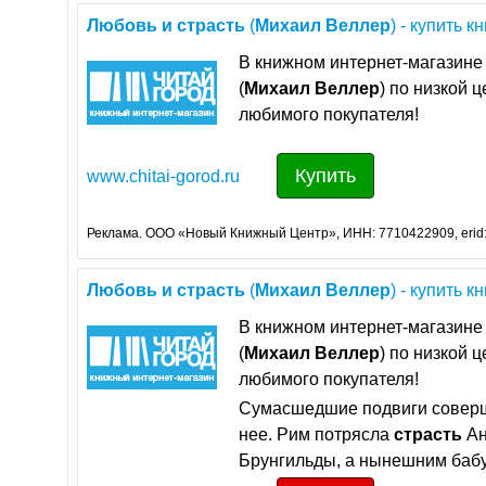
Любовь
и
страсть
(
Михаил
Веллер
) - купить к
В книжном интернет-магазине 
(
Михаил
Веллер
) по низкой 
любимого покупателя!
Купить
www.chitai-gorod.ru
Реклама. ООО «Новый Книжный Центр», ИНН: 7710422909, erid
Любовь
и
страсть
(
Михаил
Веллер
) - купить к
В книжном интернет-магазине 
(
Михаил
Веллер
) по низкой 
любимого покупателя!
Сумасшедшие подвиги совер
нее. Рим потрясла
страсть
Ан
Брунгильды, а нынешним бабуш