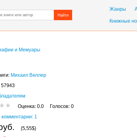
Жанры
Найти
Книжные но
рафии и Мемуары
ниги:
Михаил Веллер
: 57943
бладателям
Оценка:
0.0
Голосов:
0
 комментарии: 1
руб.
(5,55$)