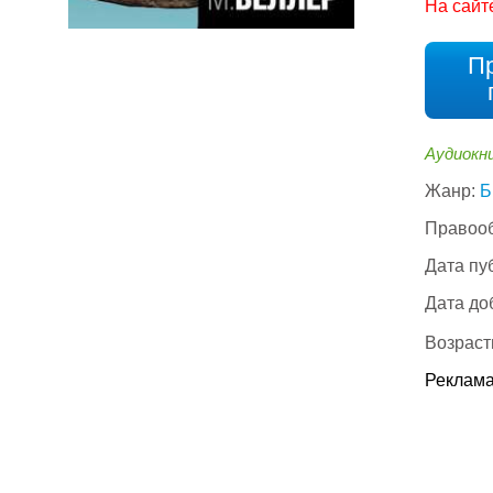
На сайт
П
Аудиокн
Жанр:
Б
Правооб
Дата пу
Дата до
Возраст
Реклама