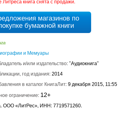
е Литреса книга снята с продажи.
редложения магазинов по
покупке бумажной книги
ига
иографии и Мемуары
ладатель и/или издательство:
"Аудиокнига"
бликации, год издания:
2014
бавления в каталог КнигаЛит:
9 декабря 2015, 11:55
12+
ное ограничение:
. ООО «ЛитРес», ИНН: 7719571260.