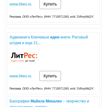
Купить
www.litres.ru
Реклама. ООО «ЛитРес», ИНН: 7719571260, erid: 2VfnxyNkZrY.
Аудиокнига Ключевые
идеи
книги: Рисовый
штурм и еще 21...
Купить
www.litres.ru
Реклама. ООО «ЛитРес», ИНН: 7719571260, erid: 2VfnxyNkZrY.
Биография
Майкла
Микалко
– творчество и
личная жизнь автора...