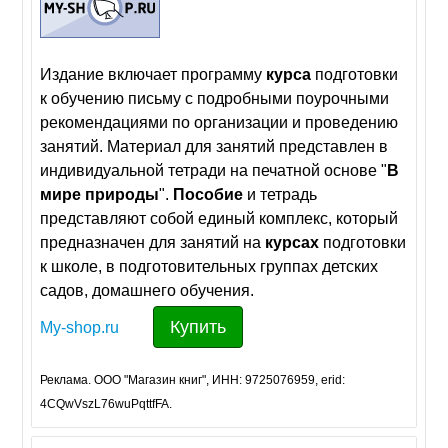
Издание включает программу
курса
подготовки
к обучению письму с подробными поурочными
рекомендациями по организации и проведению
занятий. Материал для занятий представлен в
индивидуальной тетради на печатной основе "
В
мире
природы
".
Пособие
и тетрадь
представляют собой единый комплекс, который
предназначен для занятий на
курсах
подготовки
к школе, в подготовительных группах детских
садов, домашнего обучения.
Купить
My-shop.ru
Реклама. ООО "Магазин книг", ИНН: 9725076959, erid:
4CQwVszL76wuPqttfFA.