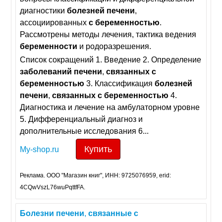
диагностики
болезней
печени
,
ассоциированных
с
беременностью
.
Рассмотрены методы лечения, тактика ведения
беременности
и родоразрешения.
Список сокращений 1. Введение 2. Определение
заболеваний
печени
,
связанных
с
беременностью
3. Классификация
болезней
печени
,
связанных
с
беременностью
4.
Диагностика и лечение на амбулаторном уровне
5. Дифференциальный диагноз и
дополнительные исследования 6...
Купить
My-shop.ru
Реклама. ООО "Магазин книг", ИНН: 9725076959, erid:
4CQwVszL76wuPqttfFA.
Болезни
печени
,
связанные
с