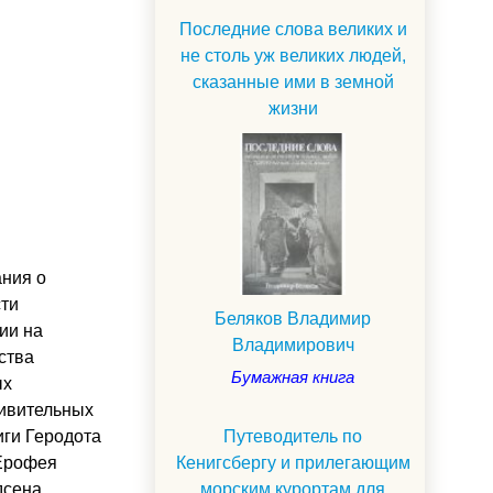
Последние слова великих и
не столь уж великих людей,
сказанные ими в земной
жизни
ания о
сти
Беляков Владимир
ии на
Владимирович
ства
Бумажная книга
ых
дивительных
Путеводитель по
иги Геродота
Кенигсбергу и прилегающим
 Ерофея
морским курортам для
дсена.