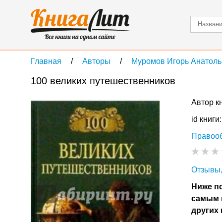
Главная
Авторы
Муромов Игорь Анатоль
100 великих путешественников
Автор к
id книги
Правоо
Отзывы,
Ниже по
самым 
других 