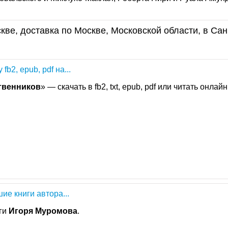
кве, доставка по Москве, Московской области, в Сан
 fb2, epub, pdf на...
твенников
» — скачать в fb2, txt, epub, pdf или читать онлайн
ие книги автора...
иги
Игоря
Муромова
.