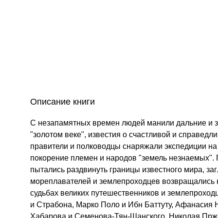
Описание книги
С незапамятных времен людей манили дальние и з
"золотом веке", известия о счастливой и справедли
правители и полководцы снаряжали экспедиции на 
покорение племен и народов "земель незнаемых".
пытались раздвинуть границы известного мира, заг
мореплавателей и землепроходцев возвращались к 
судьбах великих путешественников и землепроходце
и Страбона, Марко Поло и Ибн Баттуту, Афанасия 
Хабарова и Семенова-Тян-Шанского, Николая Прже