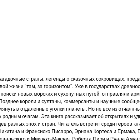
агадочные страны, легенды о сказочных сокровищах, пред
вой жизни "там, за горизонтом". Уже в государствах древно
поиски новых морских и сухопутных путей, отправляли арм
 Позднее короли и султаны, коммерсанты и научные сообще
лянуть в отдаленные уголки планеты. Но не все из отчаянн
родным очагам. Эта книга рассказывает об открытиях и у
в разных эпох и стран. Читатель встретит среди героев кн
Никитина и Франсиско Писарро, Эрнана Кортеса и Ермака,
вальского и Миклухо-Маклая, Роберта Пири и Руала Амун