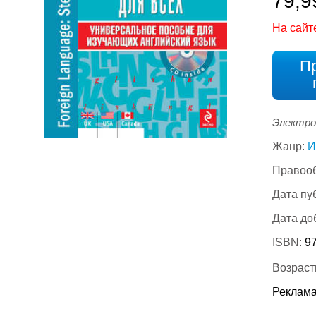
79,9
На сайт
П
Электро
Жанр:
И
Правооб
Дата пу
Дата до
ISBN:
9
Возраст
Реклама