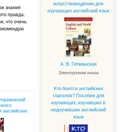
искусствоведению для
ои знания
изучающих английский язык
это правда.
и, что очень
 рекомендую
А. В. Гетманская
Электронная книга
Кто боится английских
глаголов? Пособие для
 упражнений
изучающих, изучавших и
чного
недоучивших английский
я английских
язык