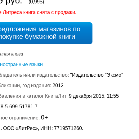
9 руб.
(0,99$)
е Литреса книга снята с продажи.
редложения магазинов по
покупке бумажной книги
нная книга
ностранные языки
ладатель и/или издательство:
"Издательство "Эксмо"
бликации, год издания:
2012
бавления в каталог КнигаЛит:
9 декабря 2015, 11:55
78-5-699-51781-7
0+
ное ограничение:
. ООО «ЛитРес», ИНН: 7719571260.