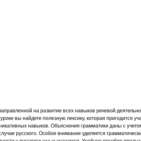
направленной на развитие всех навыков речевой деятельно
 уроке вы найдете полезную лексику, которая пригодится у
уникативных навыков. Объяснения грамматики даны с учето
случае русского. Особое внимание уделяется грамматическ
дности у русскоязычных учащихся. Учебное пособие предна