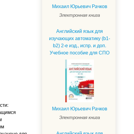
Михаил Юрьевич Рачков
Электронная книга
Английский язык для
изучающих автоматику (b1-
b2) 2-е изд., испр. и доп.
Учебное пособие для СПО
сти:
Михаил Юрьевич Рачков
чащимся
Электронная книга
м
им
Английский язык для
значено для