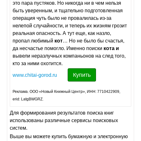
это пара пустяков. Но никогда ни в чем нельзя
быть уверенным, и тщательно подготовленная
операция чуть было не провалилась из-за
нелепой случайности, и теперь их жизням грозит
реальная опасность. А тут еще, как назло,
пропал любимый
кот
… Но не было бы счастья,
да несчастье помогло. Именно поиски
кота
и
вывели неразлучных компаньонов на след того,
кто за ними охотится.
Купить
www.chitai-gorod.ru
Реклама. ООО «Новый Книжный Центр», ИНН: 7710422909,
erid: LatgBWGRZ.
Для формирования результатов поиска книг
использованы различные сервисы поисковых
систем.
Выше вы можете купить бумажную и электронную