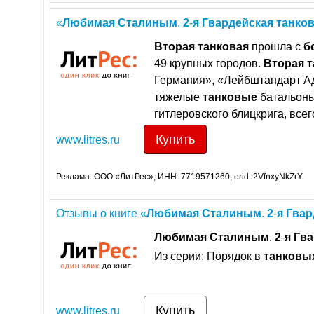
«
Любимая
Сталиным
.
2
-
я
Гвардейская
танко
Вторая
танковая
прошла с
б
49 крупных городов.
Вторая
т
Германия», «Лейбштандарт Ад
тяжелые
танковые
батальоны
гитлеровского блицкрига, всег
Купить
www.litres.ru
Реклама. ООО «ЛитРес», ИНН: 7719571260, erid: 2VfnxyNkZrY.
Отзывы о книге «
Любимая
Сталиным
.
2
-
я
Гвар
Любимая
Сталиным
.
2
-
я
Гва
Из серии: Порядок в
танковы
Купить
www.litres.ru