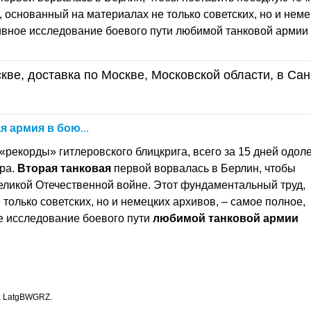
 основанный на материалах не только советских, но и неме
ивное исследование боевого пути любимой танковой армии
кве, доставка по Москве, Московской области, в Сан
ая
армия
в
бою
...
«рекорды» гитлеровского блицкрига, всего за 15 дней одол
ера.
Вторая
танковая
первой ворвалась в Берлин, чтобы
Великой Отечественной войне. Этот фундаментальный труд,
только советских, но и немецких архивов, – самое полное,
е исследование боевого пути
любимой
танковой
армии
: LatgBWGRZ.