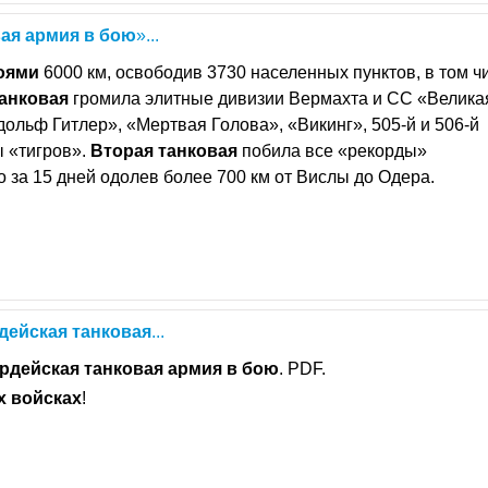
вая
армия
в
бою
»...
оями
6000 км, освободив 3730 населенных пунктов, в том ч
анковая
громила элитные дивизии Вермахта и СС «Велика
ольф Гитлер», «Мертвая Голова», «Викинг», 505-й и 506-й
 «тигров».
Вторая
танковая
побила все «рекорды»
о за 15 дней одолев более 700 км от Вислы до Одера.
дейская
танковая
...
рдейская
танковая
армия
в
бою
. PDF.
х
войсках
!