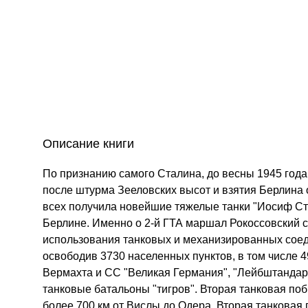
Описание книги
По признанию самого Сталина, до весны 1945 года
после штурма Зееловских высот и взятия Берлина 
всех получила новейшие тяжелые танки "Иосиф Ст
Берлине. Именно о 2-й ГТА маршал Рокоссовский с
использования танковых и механизированных соед
освободив 3730 населенных пунктов, в том числе 
Вермахта и СС "Великая Германия", "Лейбштандарт 
танковые батальоны "тигров". Вторая танковая поб
более 700 км от Вислы до Одера. Вторая танковая 