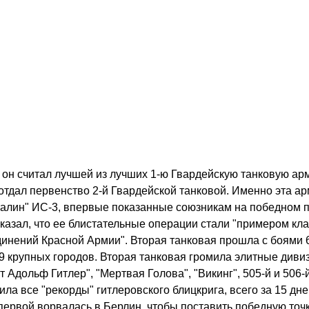
 он считал лучшей из лучших 1-ю Гвардейскую танковую ар
отдал первенство 2-й Гвардейской танковой. Именно эта а
алин" ИС-3, впервые показанные союзникам на победном 
казал, что ее блистательные операции стали "примером кл
инений Красной Армии". Вторая танковая прошла с боями 6
49 крупных городов. Вторая танковая громила элитные диви
Адольф Гитлер", "Мертвая Голова", "Викинг", 505-й и 506-
ила все "рекорды" гитлеровского блицкрига, всего за 15 дн
первой ворвалась в Берлин, чтобы поставить победную точ