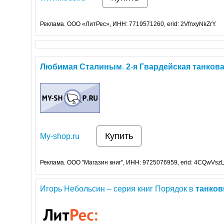
Реклама. ООО «ЛитРес», ИНН: 7719571260, erid: 2VfnxyNkZrY.
Любимая
Сталиным
.
2
-
я
Гвардейская
танков
Купить
My-shop.ru
Реклама. ООО "Магазин книг", ИНН: 9725076959, erid: 4CQwVszL
Игорь Небольсин – серия книг Порядок в
танко