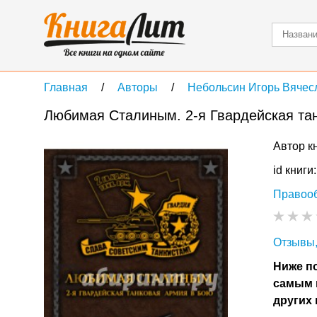
Главная
Авторы
Небольсин Игорь Вячес
Любимая Сталиным. 2-я Гвардейская та
Автор к
id книги
Правоо
Отзывы,
Ниже по
самым 
других 