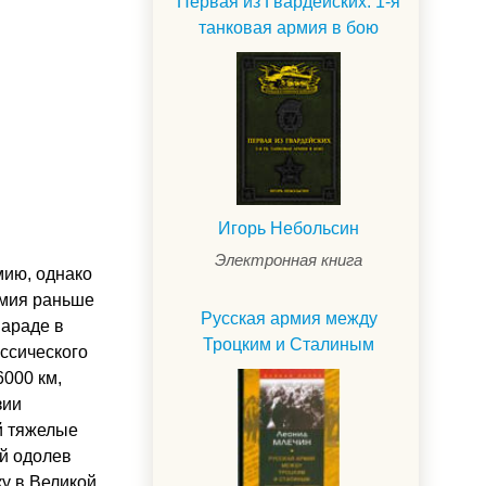
Первая из Гвардейских. 1-я
танковая армия в бою
Игорь Небольсин
Электронная книга
мию, однако
рмия раньше
Русская армия между
параде в
Троцким и Сталиным
ассического
000 км,
зии
й тяжелые
ей одолев
ку в Великой