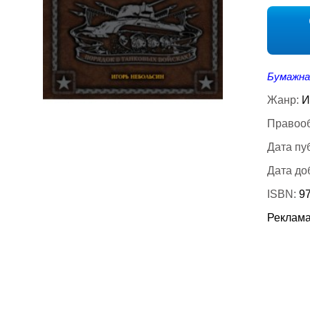
Бумажна
Жанр:
И
Правооб
Дата пу
Дата до
ISBN:
9
Реклама