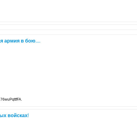
ая
армия
в
бою
....
76wuPqttfFA.
вых
войсках
!