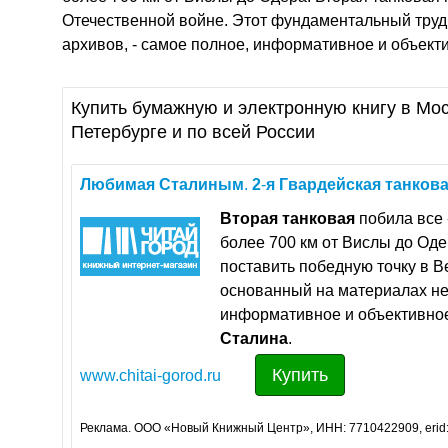
Отечественной войне. Этот фундаментальный труд,
архивов, - самое полное, информативное и объект
Купить бумажную и электронную книгу в Мос
Петербурге и по всей России
Любимая
Сталиным
.
2
-
я
Гвардейская
танков
Вторая
танковая
побила все 
более 700 км от Вислы до Од
поставить победную точку в 
основанный на материалах не 
информативное и объективно
Сталина
.
Купить
www.chitai-gorod.ru
Реклама. ООО «Новый Книжный Центр», ИНН: 7710422909, erid