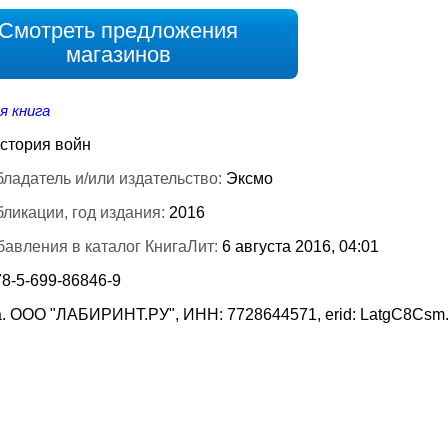
Смотреть предложения
магазинов
я книга
стория войн
ладатель и/или издательство:
Эксмо
бликации, год издания:
2016
бавления в каталог КнигаЛит:
6 августа 2016, 04:01
78-5-699-86846-9
. ООО "ЛАБИРИНТ.РУ", ИНН: 7728644571, erid: LatgC8Csm