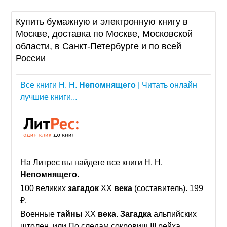
Купить бумажную и электронную книгу в
Москве, доставка по Москве, Московской
области, в Санкт-Петербурге и по всей
России
Все книги Н. Н.
Непомнящего
| Читать онлайн
лучшие книги...
На Литрес вы найдете все книги Н. Н.
Непомнящего
.
100 великих
загадок
XX
века
(составитель). 199
₽.
Военные
тайны
XX
века
.
Загадка
альпийских
штолен, или По следам сокровищ III рейха.