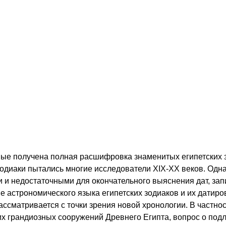
ервые получена полная расшифровка знаменитых египетских 
зодиаки пытались многие исследователи XIX-XX веков. Одн
и недостаточными для окончательного выяснения дат, зап
 астрономического языка египетских зодиаков и их датиров
ссматривается с точки зрения новой хронологии. В частнос
их грандиозных сооружений Древнего Египта, вопрос о под