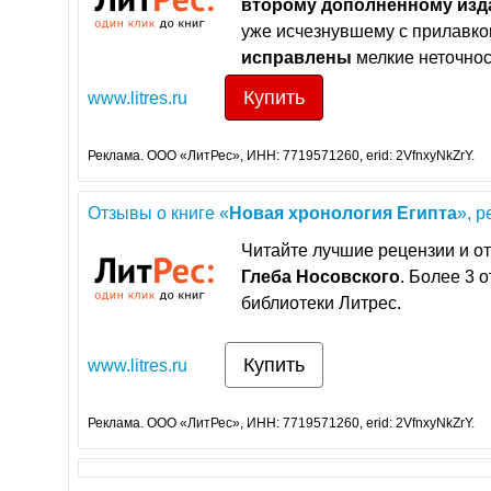
второму
дополненному
изд
уже исчезнувшему с прилавко
исправлены
мелкие неточнос
Купить
www.litres.ru
Реклама. ООО «ЛитРес», ИНН: 7719571260, erid: 2VfnxyNkZrY.
Отзывы о книге «
Новая
хронология
Египта
», р
Читайте лучшие рецензии и от
Глеба
Носовского
. Более 3 
библиотеки Литрес.
Купить
www.litres.ru
Реклама. ООО «ЛитРес», ИНН: 7719571260, erid: 2VfnxyNkZrY.