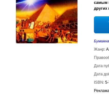
самым 
других 
Бумажна
Жанр:
А
Правооб
Дата пу
Дата до
ISBN:
5-
Реклама