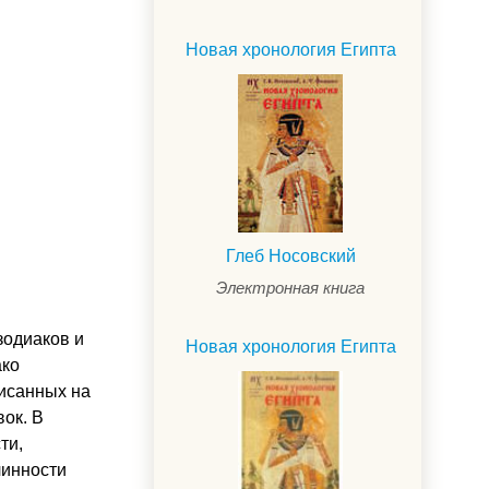
Новая хронология Египта
Глеб Носовский
Электронная книга
зодиаков и
Новая хронология Египта
ако
исанных на
ок. В
ти,
линности