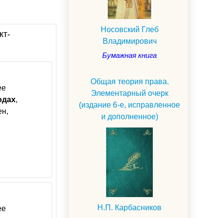
Носовский Глеб
кт-
Владимирович
Бумажная книга
Общая теория права.
ее
Элементарный очерк
одах
,
(издание 6-е, исправленное
ен,
и дополненное)
Н.П. Карбасников
ее