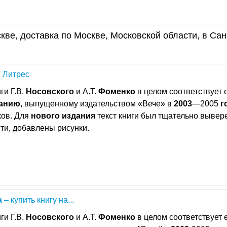
кве, доставка по Москве, Московской области, в Сан
| Литрес
ги Г.В.
Носовского
и А.Т.
Фоменко
в целом соответствует 
анию
, выпущенному издательством «Вече» в
2003
—2005
г
ков. Для
нового
издания
текст книги был тщательно вывер
ти, добавлены рисунки.
а
– купить книгу на...
ги Г.В.
Носовского
и А.Т.
Фоменко
в целом соответствует 