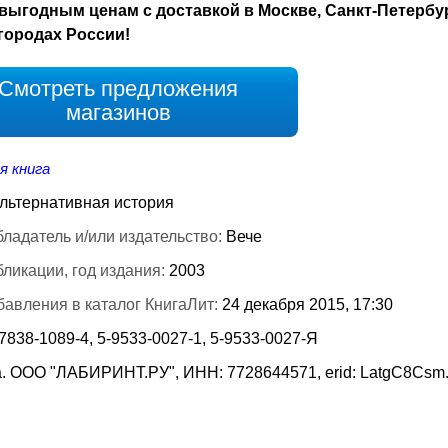
выгодным ценам с доставкой в Москве, Санкт-Петербу
городах России!
Смотреть предложения
магазинов
я книга
льтернативная история
ладатель и/или издательство:
Вече
бликации, год издания:
2003
бавления в каталог КнигаЛит:
24 декабря 2015, 17:30
7838-1089-4, 5-9533-0027-1, 5-9533-0027-Я
. ООО "ЛАБИРИНТ.РУ", ИНН: 7728644571, erid: LatgC8Csm