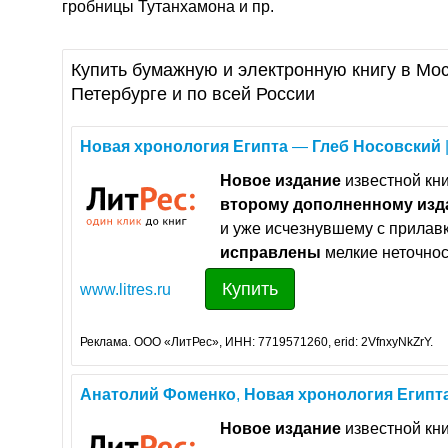
гробницы Тутанхамона и пр.
Купить бумажную и электронную книгу в Мос
Петербурге и по всей России
Новая
хронология
Египта
—
Глеб
Носовский
Новое
издание
известной кни
второму
дополненному
изд
и уже исчезнувшему с прилав
исправлены
мелкие неточнос
Купить
www.litres.ru
Реклама. ООО «ЛитРес», ИНН: 7719571260, erid: 2VfnxyNkZrY.
Анатолий
Фоменко
,
Новая
хронология
Египт
Новое
издание
известной кни