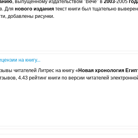
анию
, выпущенному издательством "Вече" в
2003
-2005
год
в. Для
нового
издания
текст книги был тщательно выверен
ти, добавлены рисунки.
ецензии на книгу...
зывы читателей Литрес на книгу «
Новая
хронология
Егип
отзывов, 4.43 рейтинг книги по версии читателей электронно