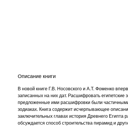
Описание книги
В новой книге Г.В. Носовского и А.Т. Фоменко вп
записанных на них дат. Расшифровать египетские 
предложенные ими расшифровки были частичными 
зодиаках. Книга содержит исчерпывающее описание
заключительных главах история Древнего Египта ра
обсуждается способ строительства пирамид и друг