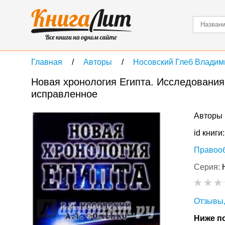
Главная
Авторы
Носовский Глеб Владим
Новая хронология Египта. Исследования 
исправленное
Авторы 
id книги
Правоо
Серия:
Отзывы,
Ниже по