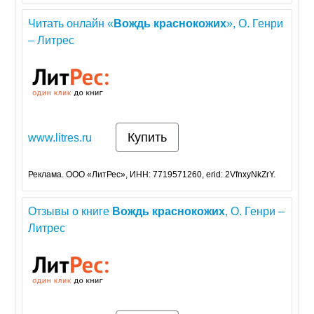
Читать онлайн «
Вождь
краснокожих
», О. Генри
– Литрес
Купить
www.litres.ru
Реклама. ООО «ЛитРес», ИНН: 7719571260, erid: 2VfnxyNkZrY.
Отзывы о книге
Вождь
краснокожих
, О. Генри –
Литрес