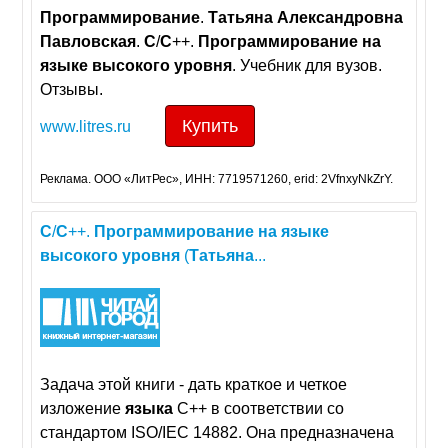
Программирование
.
Татьяна
Александровна
Павловская
.
C
/
C
++.
Программирование
на
языке
высокого
уровня
. Учебник для вузов.
Отзывы.
Купить
www.litres.ru
Реклама. ООО «ЛитРес», ИНН: 7719571260, erid: 2VfnxyNkZrY.
C
/
C
++.
Программирование
на
языке
высокого
уровня
(
Татьяна
...
Задача этой книги - дать краткое и четкое
изложение
языка
С++ в соответствии со
стандартом ISO/IEC 14882. Она предназначена