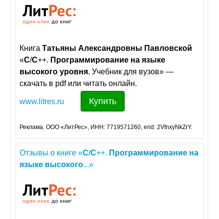
Книга
Татьяны
Александровны
Павловской
«
C
/
C
++.
Программирование
на
языке
высокого
уровня
. Учебник для вузов» —
скачать в pdf или читать онлайн.
Купить
www.litres.ru
Реклама. ООО «ЛитРес», ИНН: 7719571260, erid: 2VfnxyNkZrY.
Отзывы о книге «
C
/
C
++.
Программирование
на
языке
высокого
...»