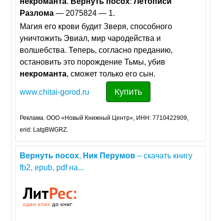
некроманта
.
Вернуть
посох
:
Летописи
Разлома
— 2075824 — 1.
Магия его крови будит Зверя, способного
уничтожить Эвиал, мир чародейства и
волшебства. Теперь, согласно преданию,
остановить это порождение Тьмы, убив
некроманта
, сможет только его сын.
Купить
www.chitai-gorod.ru
Реклама. ООО «Новый Книжный Центр», ИНН: 7710422909,
erid: LatgBWGRZ.
Вернуть
посох
,
Ник
Перумов
– скачать книгу
fb2, epub, pdf на...