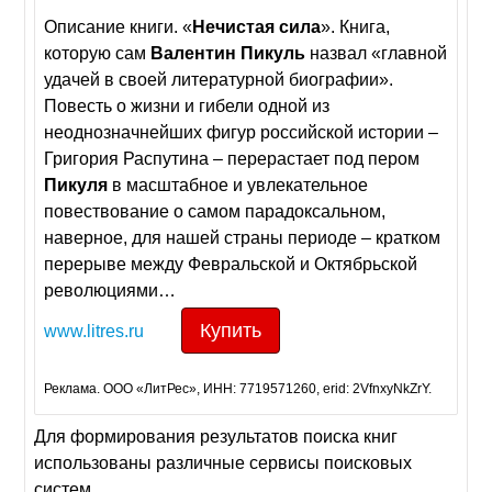
Описание книги. «
Нечистая
сила
». Книга,
которую сам
Валентин
Пикуль
назвал «главной
удачей в своей литературной биографии».
Повесть о жизни и гибели одной из
неоднозначнейших фигур российской истории –
Григория Распутина – перерастает под пером
Пикуля
в масштабное и увлекательное
повествование о самом парадоксальном,
наверное, для нашей страны периоде – кратком
перерыве между Февральской и Октябрьской
революциями…
Купить
www.litres.ru
Реклама. ООО «ЛитРес», ИНН: 7719571260, erid: 2VfnxyNkZrY.
Для формирования результатов поиска книг
использованы различные сервисы поисковых
систем.