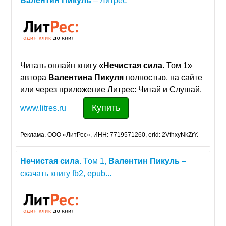
Валентин
Пикуль
– Литрес
Читать онлайн книгу «
Нечистая
сила
. Том 1»
автора
Валентина
Пикуля
полностью, на сайте
или через приложение Литрес: Читай и Слушай.
Купить
www.litres.ru
Реклама. ООО «ЛитРес», ИНН: 7719571260, erid: 2VfnxyNkZrY.
Нечистая
сила
. Том 1,
Валентин
Пикуль
–
скачать книгу fb2, epub...