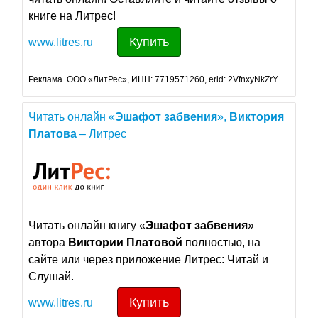
книге на Литрес!
Купить
www.litres.ru
Реклама. ООО «ЛитРес», ИНН: 7719571260, erid: 2VfnxyNkZrY.
Читать онлайн «
Эшафот
забвения
»,
Виктория
Платова
– Литрес
Читать онлайн книгу «
Эшафот
забвения
»
автора
Виктории
Платовой
полностью, на
сайте или через приложение Литрес: Читай и
Слушай.
Купить
www.litres.ru