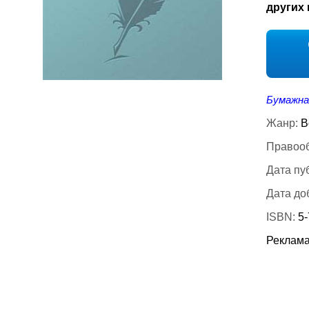
других 
Бумажна
Жанр:
В
Правооб
Дата пу
Дата до
ISBN:
5
Реклама