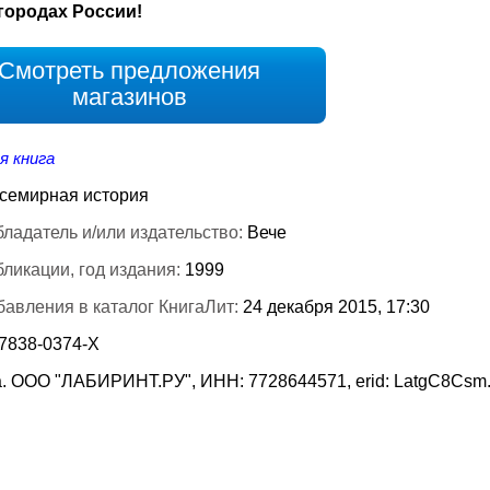
городах России!
Смотреть предложения
магазинов
я книга
семирная история
ладатель и/или издательство:
Вече
бликации, год издания:
1999
бавления в каталог КнигаЛит:
24 декабря 2015, 17:30
-7838-0374-Х
. ООО "ЛАБИРИНТ.РУ", ИНН: 7728644571, erid: LatgC8Csm