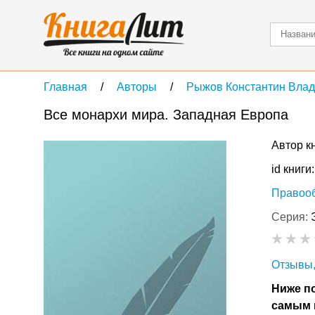
Главная
Авторы
Рыжов Константин Вла
Все монархи мира. Западная Европа
Автор к
id книги
Правоо
Серия:
Отзывы,
Ниже по
самым 