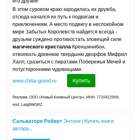
его друзей!
В этом суровом краю зародилась их дружба,
отсюда начался их путь к подвигам и
приключениям. А место подвигу в неспокойном
мире Забытых Королевств найдется всегда -
друзьям суждено противостать зловещей силе
магического
кристалла
Креншинибон,
отвоевать древнюю твердыню дворфов Мифрил
Халл, сразиться с пиратами Побережья Мечей и
потусторонними чудовищами.
Купить
www.chitai-gorod.ru
Реклама. ООО «Новый Книжный Центр», ИНН: 7710422909,
erid: LatgBWGRZ.
Сальваторе
Роберт
Энтони | Купить книги
автора...