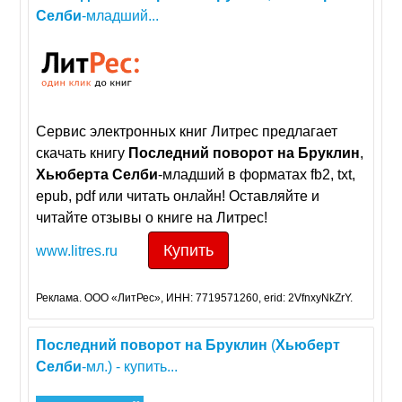
Селби
-младший...
Сервис электронных книг Литрес предлагает
скачать книгу
Последний
поворот
на
Бруклин
,
Хьюберта
Селби
-младший в форматах fb2, txt,
epub, pdf или читать онлайн! Оставляйте и
читайте отзывы о книге на Литрес!
Купить
www.litres.ru
Реклама. ООО «ЛитРес», ИНН: 7719571260, erid: 2VfnxyNkZrY.
Последний
поворот
на
Бруклин
(
Хьюберт
Селби
-мл.) - купить...