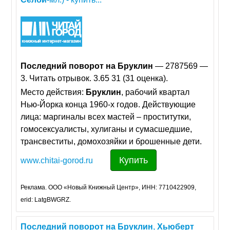
Последний
поворот
на
Бруклин
— 2787569 —
3. Читать отрывок. 3.65 31 (31 оценка).
Место действия:
Бруклин
, рабочий квартал
Нью-Йорка конца 1960-х годов. Действующие
лица: маргиналы всех мастей – проститутки,
гомосексуалисты, хулиганы и сумасшедшие,
трансвеститы, домохозяйки и брошенные дети.
Купить
www.chitai-gorod.ru
Реклама. ООО «Новый Книжный Центр», ИНН: 7710422909,
erid: LatgBWGRZ.
Последний
поворот
на
Бруклин
,
Хьюберт