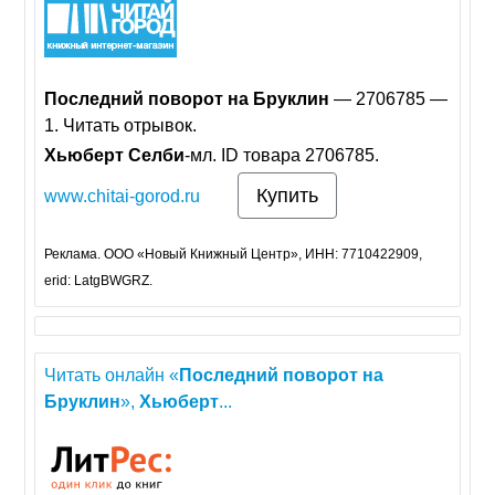
Последний
поворот
на
Бруклин
— 2706785 —
1. Читать отрывок.
Хьюберт
Селби
-мл. ID товара 2706785.
Купить
www.chitai-gorod.ru
Реклама. ООО «Новый Книжный Центр», ИНН: 7710422909,
erid: LatgBWGRZ.
Читать онлайн «
Последний
поворот
на
Бруклин
»,
Хьюберт
...