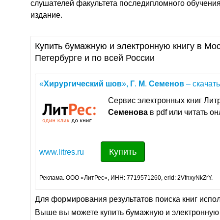
слушателей факультета последипломного обучения.
издание.
Купить бумажную и электронную книгу в Мос
Петербурге и по всей России
«
Хирургический
шов
»,
Г
.
М
.
Семенов
– скачать
Сервис электронных книг Литр
Семенова
в pdf или читать о
Купить
www.litres.ru
Реклама. ООО «ЛитРес», ИНН: 7719571260, erid: 2VfnxyNkZrY.
Для формирования результатов поиска книг испо
Выше вы можете купить бумажную и электронную 