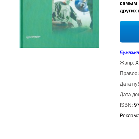
самым 
других 
Бумажна
Жанр:
Х
Правооб
Дата пу
Дата до
ISBN:
97
Реклама