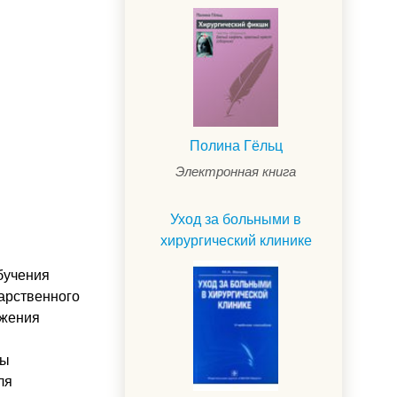
Полина Гёльц
Электронная книга
Уход за больными в
хирургический клинике
бучения
дарственного
ожения
бы
ля