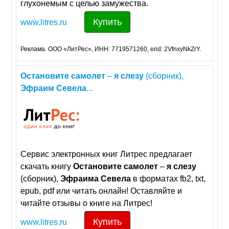
глухонемым с целью замужества.
Купить
www.litres.ru
Реклама. ООО «ЛитРес», ИНН: 7719571260, erid: 2VfnxyNkZrY.
Остановите
самолет
–
я
слезу
(сборник),
Эфраим
Севела
...
Сервис электронных книг Литрес предлагает
скачать книгу
Остановите
самолет
–
я
слезу
(сборник),
Эфраима
Севела
в форматах fb2, txt,
epub, pdf или читать онлайн! Оставляйте и
читайте отзывы о книге на Литрес!
Купить
www.litres.ru