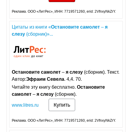
Реклама. ООО «ЛитРес», ИНН: 7719571260, erid: 2VfnxyNkZrY.
Цитаты из книги «
Остановите
самолет
–
я
слезу
(сборник)»...
Остановите
самолет
–
я
слезу
(сборник). Текст.
Автор:
Эфраим
Севела
. 4,4. 70.
Читайте эту книгу бесплатно.
Остановите
самолет
–
я
слезу
(сборник).
Купить
www.litres.ru
Реклама. ООО «ЛитРес», ИНН: 7719571260, erid: 2VfnxyNkZrY.