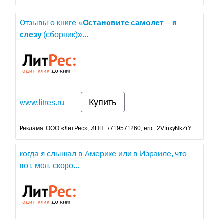
Отзывы о книге «
Остановите
самолет
–
я
слезу
(сборник)»...
Купить
www.litres.ru
Реклама. ООО «ЛитРес», ИНН: 7719571260, erid: 2VfnxyNkZrY.
когда
я
слышал в Америке или в Израиле, что
вот, мол, скоро...