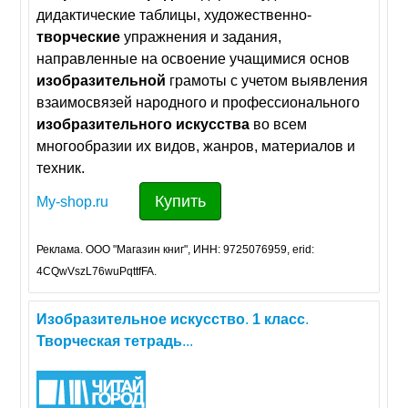
дидактические таблицы, художественно-
творческие
упражнения и задания,
направленные на освоение учащимися основ
изобразительной
грамоты с учетом выявления
взаимосвязей народного и профессионального
изобразительного
искусства
во всем
многообразии их видов, жанров, материалов и
техник.
Купить
My-shop.ru
Реклама. ООО "Магазин книг", ИНН: 9725076959, erid:
4CQwVszL76wuPqttfFA.
Изобразительное
искусство
.
1
класс
.
Творческая
тетрадь
...