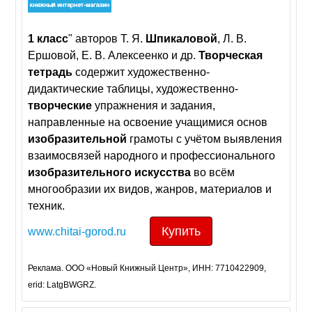
1
класс
" авторов Т. Я.
Шпикаловой
, Л. В.
Ершовой, Е. В. Алексеенко и др.
Творческая
тетрадь
содержит художественно-
дидактические таблицы, художественно-
творческие
упражнения и задания,
направленные на освоение учащимися основ
изобразительной
грамоты с учётом выявления
взаимосвязей народного и профессионального
изобразительного
искусства
во всём
многообразии их видов, жанров, материалов и
техник.
Купить
www.chitai-gorod.ru
Реклама. ООО «Новый Книжный Центр», ИНН: 7710422909,
erid: LatgBWGRZ.