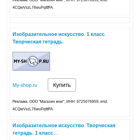
Реклама. ООО "Магазин книг", ИНН: 9725076959, erid:
4CQwVszL76wuPqttfFA.
Изобразительное
искусство
.
1
класс
.
Творческая
тетрадь
.
Купить
My-shop.ru
Реклама. ООО "Магазин книг", ИНН: 9725076959, erid:
4CQwVszL76wuPqttfFA.
Изобразительное
искусство
.
Творческая
тетрадь
.
1
класс
...