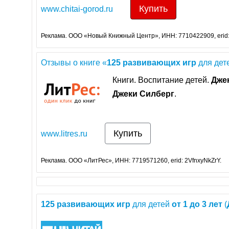
Купить
www.chitai-gorod.ru
Реклама. ООО «Новый Книжный Центр», ИНН: 7710422909, erid
Отзывы о книге «
125
развивающих
игр
для дет
Книги. Воспитание детей.
Дже
Джеки
Силберг
.
Купить
www.litres.ru
Реклама. ООО «ЛитРес», ИНН: 7719571260, erid: 2VfnxyNkZrY.
125
развивающих
игр
для детей
от
1
до
3
лет
(