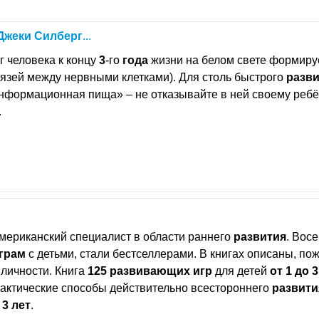
Джеки
Силберг
...
г человека к концу
3
-го
года
жизни на белом свете формиру
вязей между нервными клетками). Для столь быстрого
разв
нформационная пища» – не отказывайте в ней своему ребё
.
мериканский специалист в области раннего
развития
. Восе
грам
с детьми, стали бестселлерами. В книгах описаны, по
личности. Книга
125
развивающих
игр
для детей
от
1
до
3
актические способы действительно всестороннего
развити
3
лет
.