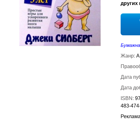
других 
Бумажна
Жанр:
А
Правооб
Дата пу
Дата до
ISBN:
97
483-474
Реклама