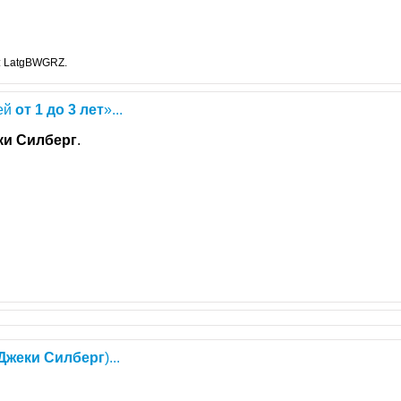
: LatgBWGRZ.
ей
от
1
до
3
лет
»...
ки
Силберг
.
Джеки
Силберг
)...