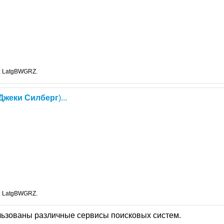
: LatgBWGRZ.
Джеки
Силберг
)...
: LatgBWGRZ.
льзованы различные сервисы поисковых систем.