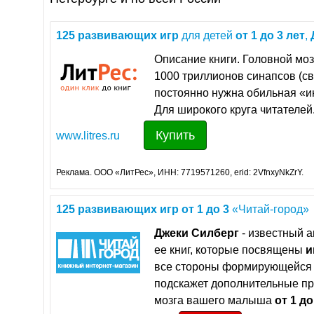
125
развивающих
игр
для детей
от
1
до
3
лет
,
Описание книги. Головной моз
1000 триллионов синапсов (с
постоянно нужна обильная «и
Для широкого круга читателей
Купить
www.litres.ru
Реклама. ООО «ЛитРес», ИНН: 7719571260, erid: 2VfnxyNkZrY.
125
развивающих
игр
от
1
до
3
«Читай-город»
Джеки
Силберг
- известный а
ее книг, которые посвящены
и
все стороны формирующейся 
подскажет дополнительные пр
мозга вашего малыша
от
1
до