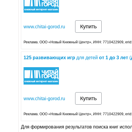
Купить
www.chitai-gorod.ru
Реклама. ООО «Новый Книжный Центр», ИНН: 7710422909, erid
125
развивающих
игр
для детей
от
1
до
3
лет
(
Купить
www.chitai-gorod.ru
Реклама. ООО «Новый Книжный Центр», ИНН: 7710422909, erid
Для формирования результатов поиска книг испо