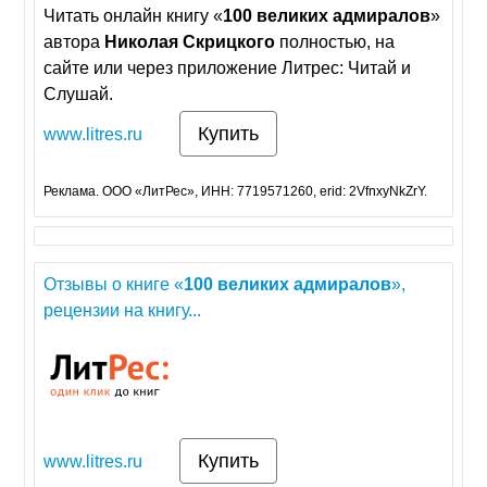
Читать онлайн книгу «
100
великих
адмиралов
»
автора
Николая
Скрицкого
полностью, на
сайте или через приложение Литрес: Читай и
Слушай.
Купить
www.litres.ru
Реклама. ООО «ЛитРес», ИНН: 7719571260, erid: 2VfnxyNkZrY.
Отзывы о книге «
100
великих
адмиралов
»,
рецензии на книгу...
Купить
www.litres.ru