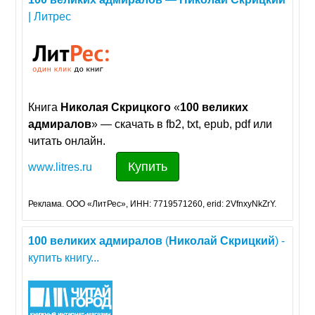
| Литрес
Книга
Николая
Скрицкого
«
100
великих
адмиралов
» — скачать в fb2, txt, epub, pdf или
читать онлайн.
Купить
www.litres.ru
Реклама. ООО «ЛитРес», ИНН: 7719571260, erid: 2VfnxyNkZrY.
100
великих
адмиралов
(
Николай
Скрицкий
) -
купить книгу...