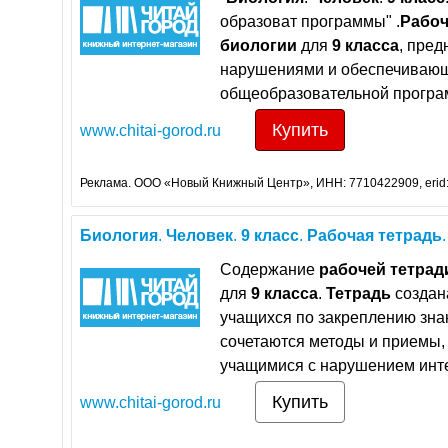
образоват программы" .
Рабоч
биологии
для
9
класса
, пре
нарушениями и обеспечивающ
общеобразовательной програм
Купить
www.chitai-gorod.ru
Реклама. ООО «Новый Книжный Центр», ИНН: 7710422909, erid
Биология
.
Человек
.
9
класс
.
Рабочая
тетрадь
Содержание
рабочей
тетрад
для
9
класса
.
Тетрадь
создан
учащихся по закреплению зна
сочетаются методы и приемы,
учащимися с нарушением инте
Купить
www.chitai-gorod.ru