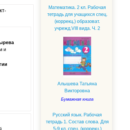
Математика. 2 кл. Рабочая
кт-
тетрадь для учащихся спец.
(коррекц.) образоват.
учрежд.VIII вида. Ч. 2
ырева
м и
гии
Алышева Татьяна
Викторовна
Бумажная книга
Русский язык. Рабочая
тетрадь 1. Состав слова. Для
5-9 кл. спец. (коррекц.)
й