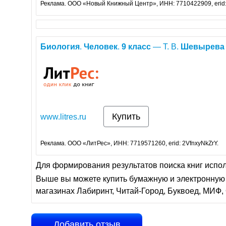
Реклама. ООО «Новый Книжный Центр», ИНН: 7710422909, erid
Биология
.
Человек
.
9
класс
— Т. В.
Шевырева
Купить
www.litres.ru
Реклама. ООО «ЛитРес», ИНН: 7719571260, erid: 2VfnxyNkZrY.
Для формирования результатов поиска книг испо
Выше вы можете купить бумажную и электронную 
магазинах Лабиринт, Читай-Город, Буквоед, МИФ, 
Добавить отзыв