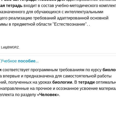
ая
тетрадь
входит в состав учебно-методического комплек
дназначенного для обучающихся с интеллектуальными
его реализацию требований адаптированной основной
мы в предметной области "Естествознание". .
: LatgBWGRZ.
. Учебное
пособие
...
и
соответствует программным требованиям по курсу
биоло
а впервые и предназначена для самостоятельной работы
ний, полученных на уроках
биологии
. В
тетради
оптималь
 направленные на прочное и осознанное усвоение материа
ллекта по разделу «
Человек
».