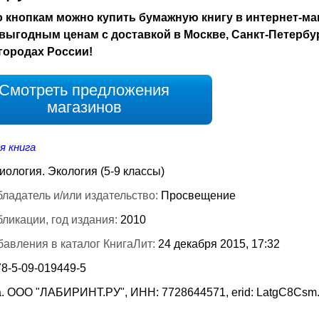
 кнопкам можно купить бумажную книгу в интернет-ма
выгодным ценам с доставкой в Москве, Санкт-Петербу
городах России!
Смотреть предложения
магазинов
я книга
иология. Экология (5-9 классы)
ладатель и/или издательство:
Просвещение
бликации, год издания:
2010
бавления в каталог КнигаЛит:
24 декабря 2015, 17:32
78-5-09-019449-5
. ООО "ЛАБИРИНТ.РУ", ИНН: 7728644571, erid: LatgC8Csm