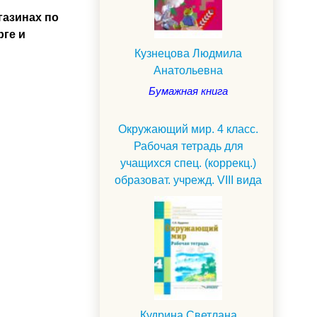
газинах по
рге и
Кузнецова Людмила
Анатольевна
Бумажная книга
Окружающий мир. 4 класс.
Рабочая тетрадь для
учащихся спец. (коррекц.)
образоват. учрежд. VIII вида
.
Кудрина Светлана