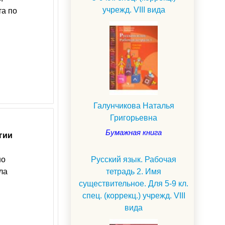
учрежд. VIII вида
та по
Галунчикова Наталья
Григорьевна
Бумажная книга
гии
но
Русский язык. Рабочая
ла
тетрадь 2. Имя
существительное. Для 5-9 кл.
спец. (коррекц.) учрежд. VIII
вида