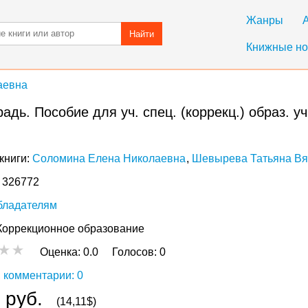
Жанры
Найти
Книжные но
аевна
адь. Пособие для уч. спец. (коррекц.) образ. учр
книги:
Соломина Елена Николаевна
Шевырева Татьяна Вя
: 326772
бладателям
Коррекционное образование
Оценка:
0.0
Голосов:
0
 комментарии: 0
 руб.
(14,11$)