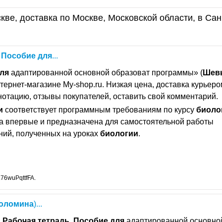
кве, доставка по Москве, Московской области, в Сан
.
Пособие
для
...
ля
адаптированной основной образоват программы» (
Шев
нтернет-магазине My-shop.ru. Низкая цена, доставка курьеро
нотацию, отзывы покупателей, оставить свой комментарий.
и
соответствует программным требованиям по курсу
биоло
а впервые и предназначена для самостоятельной работы
ний, полученных на уроках
биологии
.
76wuPqttfFA.
оломина
)...
.
Рабочая
тетрадь
.
Пособие
для
адаптированной основно