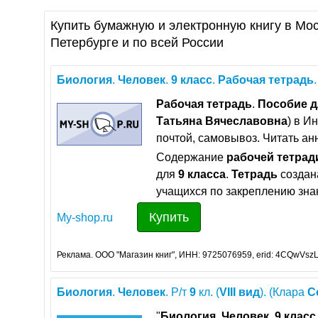
Купить бумажную и электронную книгу в Мос
Петербурге и по всей России
Биология
.
Человек
.
9
класс
.
Рабочая
тетрадь
Рабочая
тетрадь
.
Пособие
д
Татьяна
Вячеславовна
) в И
почтой, самовывоз. Читать ан
Содержание
рабочей
тетрад
для
9
класса
.
Тетрадь
создан
учащихся по закреплению зна
Купить
My-shop.ru
Реклама. ООО "Магазин книг", ИНН: 9725076959, erid: 4CQwVszL
Биология
.
Человек
. Р/т
9
кл. (
VIII
вид
). (Клара
С
"
Биология
.
Человек
.
9
класс