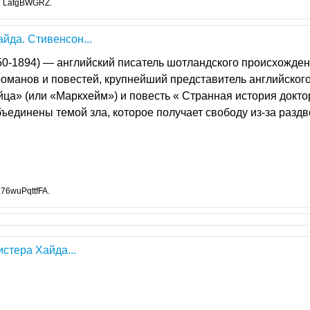
: LatgBWGRZ.
йда. Стивенсон...
0-1894) — английский писатель шотландского происхожден
романов и повестей, крупнейший представитель английског
ца» (или «Маркхейм») и повесть « Странная история докто
ъединены темой зла, которое получает свободу из-за разд
76wuPqttfFA.
стера Хайда...