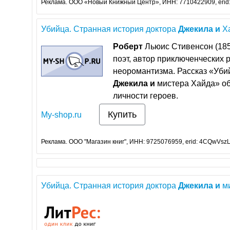
Реклама. ООО «Новый Книжный Центр», ИНН: 7710422909, erid
Убийца. Странная история доктора
Джекила
и
Ха
Роберт
Льюис Стивенсон (185
поэт, автор приключенческих 
неоромантизма. Рассказ «Убий
Джекила
и
мистера Хайда» об
личности героев.
Купить
My-shop.ru
Реклама. ООО "Магазин книг", ИНН: 9725076959, erid: 4CQwVszL
Убийца. Странная история доктора
Джекила
и
ми