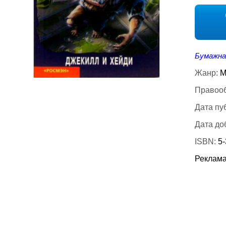
Бумажна
Жанр:
М
Правооб
Дата пу
Дата до
ISBN:
5
Реклама