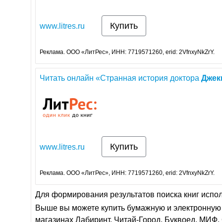
Купить
www.litres.ru
Реклама. ООО «ЛитРес», ИНН: 7719571260, erid: 2VfnxyNkZrY.
Читать онлайн «Странная история доктора
Джек
Купить
www.litres.ru
Реклама. ООО «ЛитРес», ИНН: 7719571260, erid: 2VfnxyNkZrY.
Для формирования результатов поиска книг испо
Выше вы можете купить бумажную и электронную 
магазинах Лабиринт, Читай-Город, Буквоед, МИФ, 