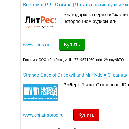
Все книги Р. Л.
Стайна
| Читать онлайн лучшие кн
Благодарю за серию «Ужасти
нетерпением аудиокниги.
Купить
www.litres.ru
Реклама. ООО «ЛитРес», ИНН: 7719571260, erid: 2VfnxyNkZrY.
Strange Case of Dr Jekyll and Mr Hyde = Странная 
Роберт
Льюис Стивенсон. ID 
Купить
www.chitai-gorod.ru