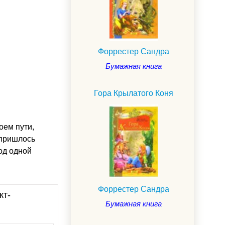
Форрестер Сандра
Бумажная книга
Гора Крылатого Коня
оем пути,
 пришлось
од одной
Форрестер Сандра
кт-
Бумажная книга