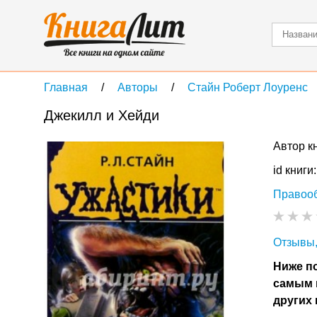
Главная
Авторы
Стайн Роберт Лоуренс
Джекилл и Хейди
Автор к
id книги
Правоо
Отзывы,
Ниже по
самым 
других 