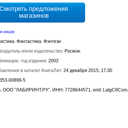
Смотреть предложения
магазинов
я книга
истика. Фантастика. Фэнтези
ладатель и/или издательство:
Росмэн
бликации, год издания:
2002
бавления в каталог КнигаЛит:
24 декабря 2015, 17:30
-353-00899-5
. ООО "ЛАБИРИНТ.РУ", ИНН: 7728644571, erid: LatgC8Csm