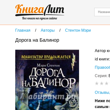
Главная
Авторы
Стентон Мэри
Дорога на Балинор
Автор к
id книги
Правоо
Серия:
Отзывы,
Ниже по
самым 