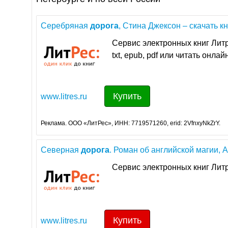
Серебряная
дорога
, Стина Джексон – скачать книг
Сервис электронных книг Лит
txt, epub, pdf или читать онла
Купить
www.litres.ru
Реклама. ООО «ЛитРес», ИНН: 7719571260, erid: 2VfnxyNkZrY.
Северная
дорога
. Роман об английской магии, 
Сервис электронных книг Лит
Купить
www.litres.ru