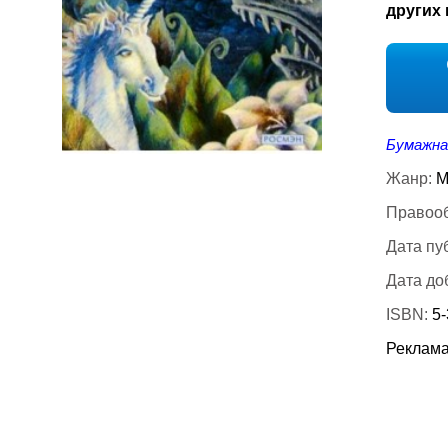
других 
Бумажна
Жанр:
М
Правооб
Дата пу
Дата до
ISBN:
5
Реклама