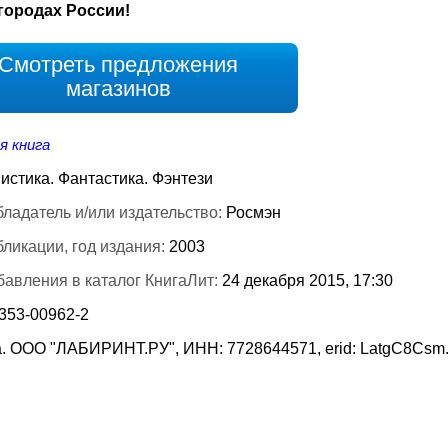
городах России!
Смотреть предложения
магазинов
я книга
истика. Фантастика. Фэнтези
ладатель и/или издательство:
Росмэн
бликации, год издания:
2003
бавления в каталог КнигаЛит:
24 декабря 2015, 17:30
-353-00962-2
. ООО "ЛАБИРИНТ.РУ", ИНН: 7728644571, erid: LatgC8Csm