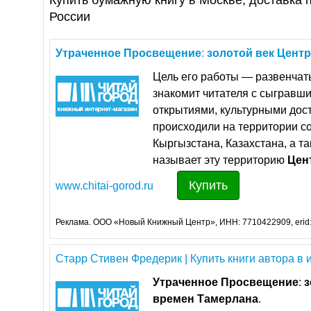
Купить бумажную книгу в Москве, доставка п
России
Утраченное
Просвещение
:
золотой
век
Цент
Цель его работы — развенчат
знакомит читателя с сыгравш
открытиями, культурными до
происходили на территории с
Кыргызстана, Казахстана, а т
называет эту территорию
Цен
Купить
www.chitai-gorod.ru
Реклама. ООО «Новый Книжный Центр», ИНН: 7710422909, erid
Старр Стивен Фредерик | Купить книги автора в и
Утраченное
Просвещение
:
з
времен
Тамерлана
.