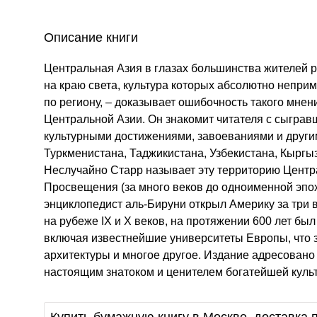
Описание книги
Центральная Азия в глазах большинства жителей ра
на краю света, культура которых абсолютно непри
по региону, – доказывает ошибочность такого мнен
Центральной Азии. Он знакомит читателя с сыгра
культурными достижениями, завоеваниями и други
Туркменистана, Таджикистана, Узбекистана, Кыргыз
Неслучайно Старр называет эту территорию Центра
Просвещения (за много веков до одноименной эпохи
энциклопедист аль-Бируни открыл Америку за три 
на рубеже IX и X веков, на протяжении 600 лет бы
включая известнейшие университеты Европы, что з
архитектуры и многое другое. Издание адресовано 
настоящим знатоком и ценителем богатейшей куль