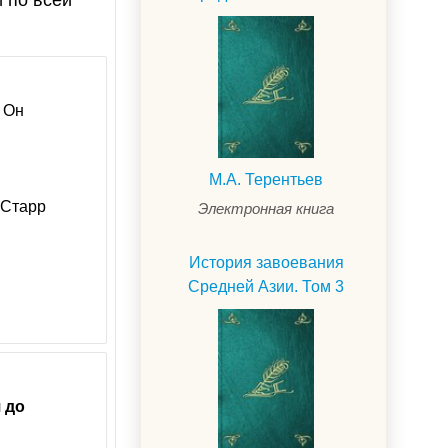
и по всей
. Он
М.А. Терентьев
 Старр
Электронная книга
История завоевания
Средней Азии. Том 3
я
до