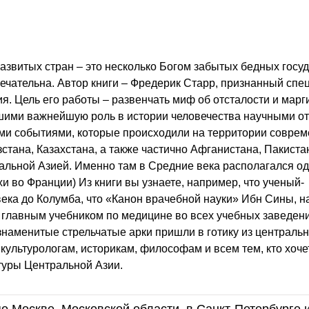
звитых стран – это несколько Богом забытых бедных госуд
мечательна. Автор книги – Фредерик Старр, признанный спе
ия. Цель его работы – развенчать миф об отсталости и мар
вшими важнейшую роль в истории человечества научными о
ми событиями, которые происходили на территории совре
стана, Казахстана, а также частично Афганистана, Пакистан
льной Азией. Именно там в Средние века располагался од
 во Франции) Из книги вы узнаете, например, что ученый-
века до Колумба, что «Канон врачебной науки» Ибн Сины, 
л главным учебником по медицине во всех учебных заведен
наменитые стрельчатые арки пришли в готику из централь
культурологам, историкам, философам и всем тем, кто хоче
туры Центральной Азии.