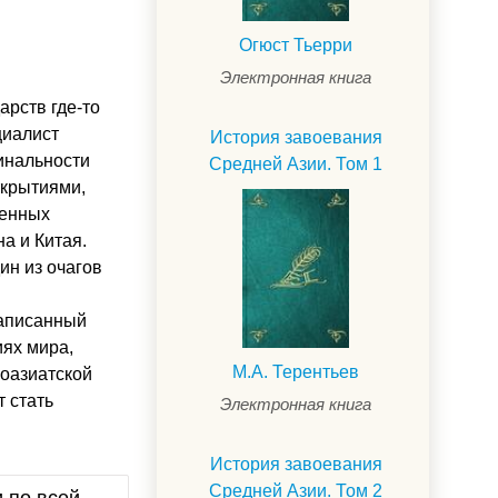
Огюст Тьерри
Электронная книга
арств где-то
циалист
История завоевания
гинальности
Средней Азии. Том 1
ткрытиями,
менных
а и Китая.
ин из очагов
написанный
иях мира,
М.А. Терентьев
ноазиатской
т стать
Электронная книга
История завоевания
Средней Азии. Том 2