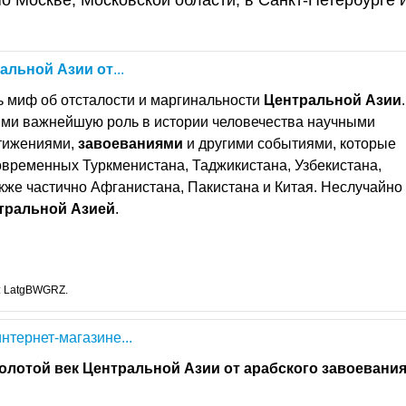
о Москве, Московской области, в Санкт-Петербурге 
ральной
Азии
от
...
ь миф об отсталости и маргинальности
Центральной
Азии
ими важнейшую роль в истории человечества научными
стижениями,
завоеваниями
и другими событиями, которые
овременных Туркменистана, Таджикистана, Узбекистана,
акже частично Афганистана, Пакистана и Китая. Неслучайно
тральной
Азией
.
: LatgBWGRZ.
нтернет-магазине...
олотой
век
Центральной
Азии
от
арабского
завоевани