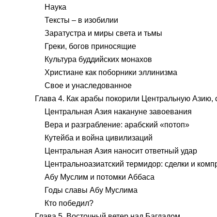
Наука
Тексты – в изобилии
Заратустра и миры света и тьмы
Греки, богов приносящие
Культура буддийских монахов
Христиане как поборники эллинизма
Свое и унаследованное
Глава 4. Как арабы покорили Центральную Азию
Центральная Азия накануне завоевания
Вера и разграбление: арабский «потоп»
Кутейба и война цивилизаций
Центральная Азия наносит ответный удар
Центральноазиатский термидор: сделки и ком
Абу Муслим и потомки Аббаса
Годы славы Абу Муслима
Кто победил?
Глава 5. Восточный ветер над Багдадом