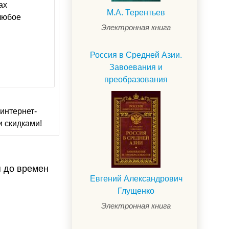
ах
М.А. Терентьев
 любое
Электронная книга
Россия в Средней Азии.
Завоевания и
преобразования
интернет-
и скидками!
я до времен
Евгений Александрович
Глущенко
Электронная книга