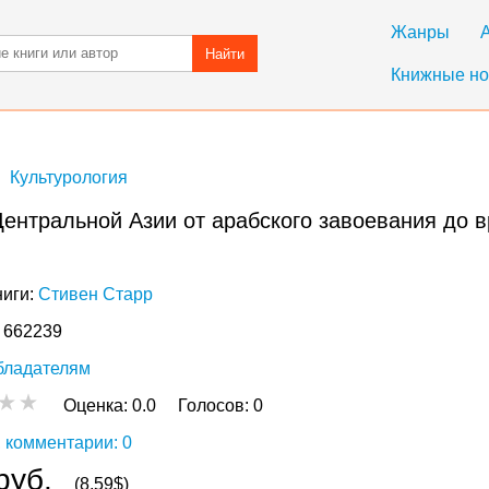
Жанры
Найти
Книжные но
Культурология
ентральной Азии от арабского завоевания до 
ниги:
Стивен Старр
: 662239
бладателям
Оценка:
0.0
Голосов:
0
 комментарии: 0
руб.
(8,59$)