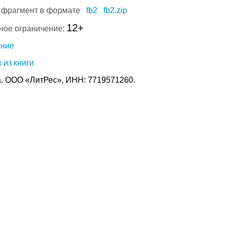
 фрагмент в формате
fb2
fb2.zip
12+
ное ограничение:
ение
 из книги
. ООО «ЛитРес», ИНН: 7719571260.