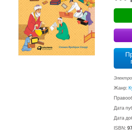
П
Электро
Жанр:
К
Правооб
Дата пу
Дата до
ISBN:
9