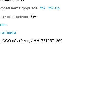
785448335280
 фрагмент в формате
fb2
fb2.zip
6+
ное ограничение:
ение
 из книги
. ООО «ЛитРес», ИНН: 7719571260.