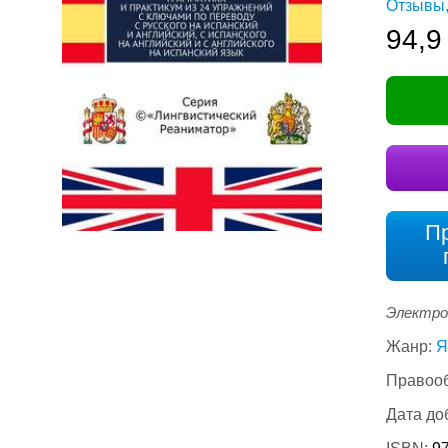
Отзывы,
94,9
П
Электро
Жанр:
Я
Правооб
Дата до