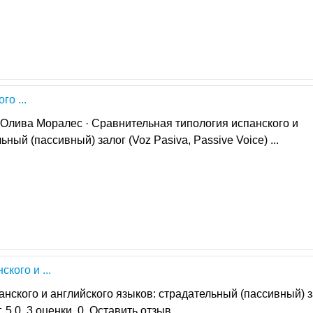
о ...
а Олива Моралес · Сравнительная типология испанского и
ный (пассивный) залог (Voz Pasiva, Passive Voice) ...
кого и ...
нского и английского языков: страдательный (пассивный) за
5,0. 3 оценки. 0. Оставить отзыв.