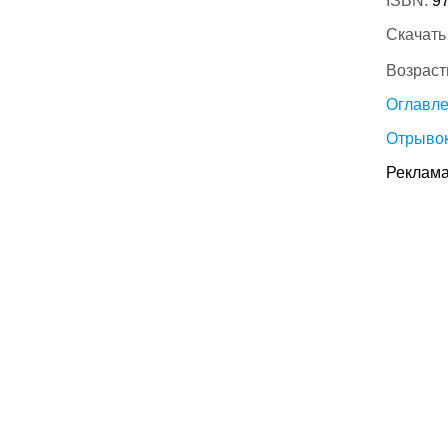
ISBN:
9
Скачать
Возраст
Оглавл
Отрывок
Реклама