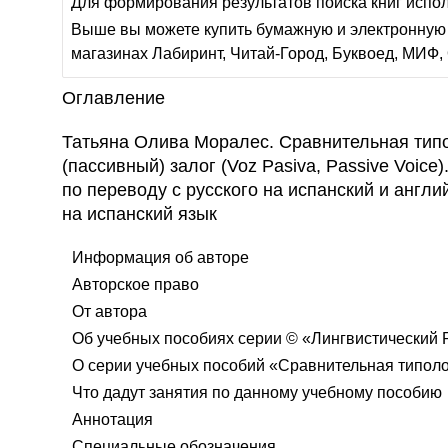
Для формирования результатов поиска книг испо
Выше вы можете купить бумажную и электронную 
магазинах Лабиринт, Читай-Город, Буквоед, МИФ, 
Оглавление
Татьяна Олива Моралес. Сравнительная типо
(пассивный) залог (Voz Pasiva, Passive Voic
по переводу с русского на испанский и англий
на испанский язык
Информация об авторе
Авторское право
От автора
Об учебных пособиях серии © «Лингвистический
О серии учебных пособий «Сравнительная типолог
Что дадут занятия по данному учебному пособию
Аннотация
Специальные обозначения