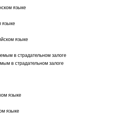
анском языке
м языке
лийском языке
уемым в страдательном залоге
емым в страдательном залоге
ком языке
ом языке