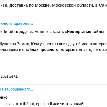
кве, доставка по Москве, Московской области, в Сан
юного
археолога
...
 «Читай-
город
» вы можете заказать «
Неоткрытые
тайны
бушке на Землю, Юля узнает от своих друзей много интерес
вилизациях и о
тайнах
прошлого
, которые год за годом отк
: LatgBWGRZ.
на
заброшенного...
енко
.
 — скачать в fb2, txt, epub, pdf или читать онлайн.