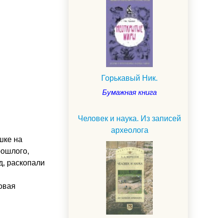
Горькавый Ник.
Бумажная книга
Человек и наука. Из записей
археолога
шке на
рошлого,
д, раскопали
овая