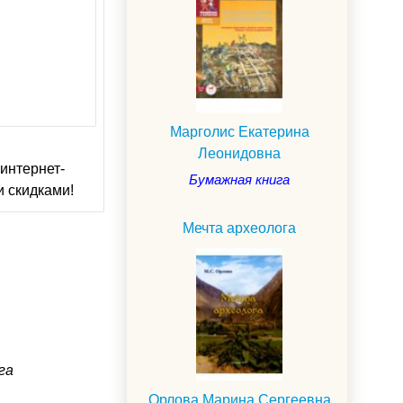
Марголис Екатерина
Леонидовна
интернет-
Бумажная книга
и скидками!
Мечта археолога
га
Орлова Марина Сергеевна