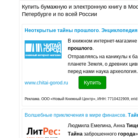
Купить бумажную и электронную книгу в Мос
Петербурге и по всей России
Неоткрытые
тайны
прошлого
.
Энциклопедия
В книжном интернет-магазине
прошлого
.
Отправляясь на каникулы к ба
планете Земля, о древних ци
перед нами наука археология.
Купить
www.chitai-gorod.ru
Реклама. ООО «Новый Книжный Центр», ИНН: 7710422909, erid
Волшебные приключения в мире финансов.
Тай
Людмила Емелина, Анна
Тищ
Тайна
заброшенного
города
»