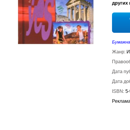
других 
Бумажна
Жанр:
И
Правооб
Дата пу
Дата до
ISBN:
5-
Реклама