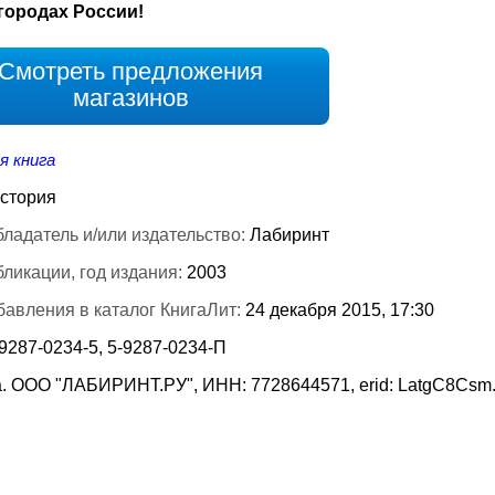
городах России!
Смотреть предложения
магазинов
я книга
стория
ладатель и/или издательство:
Лабиринт
бликации, год издания:
2003
бавления в каталог КнигаЛит:
24 декабря 2015, 17:30
9287-0234-5, 5-9287-0234-П
. ООО "ЛАБИРИНТ.РУ", ИНН: 7728644571, erid: LatgC8Csm