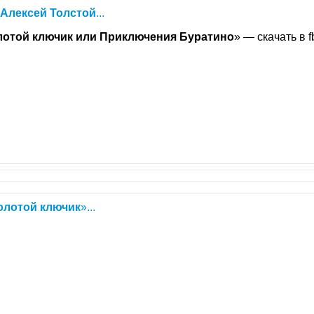
Алексей
Толстой
...
лотой
ключик
или
Приключения
Буратино
» — скачать в fb
олотой
ключик
»...