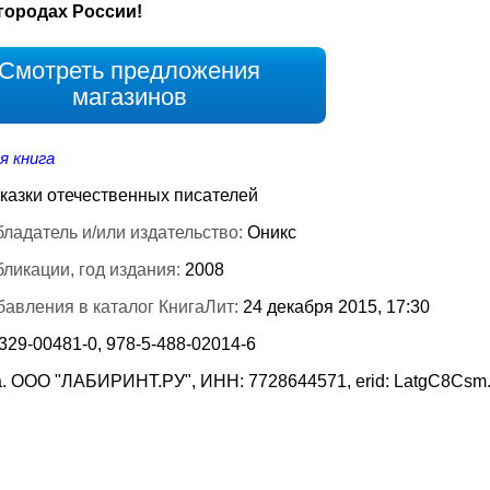
городах России!
Смотреть предложения
магазинов
я книга
казки отечественных писателей
ладатель и/или издательство:
Оникс
бликации, год издания:
2008
бавления в каталог КнигаЛит:
24 декабря 2015, 17:30
329-00481-0, 978-5-488-02014-6
. ООО "ЛАБИРИНТ.РУ", ИНН: 7728644571, erid: LatgC8Csm