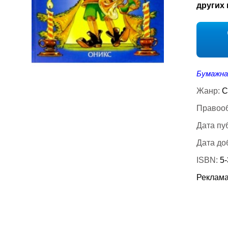
других 
Бумажна
Жанр:
С
Правооб
Дата пу
Дата до
ISBN:
5-
Реклама