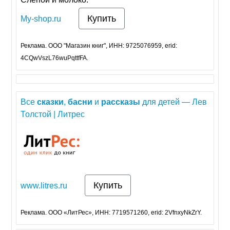
Купить
My-shop.ru
Реклама. ООО "Магазин книг", ИНН: 9725076959, erid:
4CQwVszL76wuPqttfFA.
Все
сказки
,
басни
и
рассказы
для детей — Лев
Толстой | Литрес
Купить
www.litres.ru
Реклама. ООО «ЛитРес», ИНН: 7719571260, erid: 2VfnxyNkZrY.