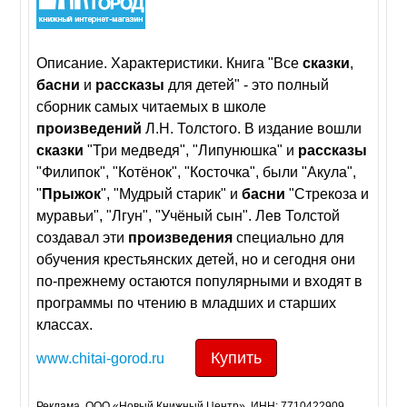
Описание. Характеристики. Книга "Все
сказки
,
басни
и
рассказы
для детей" - это полный
сборник самых читаемых в школе
произведений
Л.Н. Толстого. В издание вошли
сказки
"Три медведя", "Липунюшка" и
рассказы
"Филипок", "Котёнок", "Косточка", были "Акула",
"
Прыжок
", "Мудрый старик" и
басни
"Стрекоза и
муравьи", "Лгун", "Учёный сын". Лев Толстой
создавал эти
произведения
специально для
обучения крестьянских детей, но и сегодня они
по-прежнему остаются популярными и входят в
программы по чтению в младших и старших
классах.
Купить
www.chitai-gorod.ru
Реклама. ООО «Новый Книжный Центр», ИНН: 7710422909,