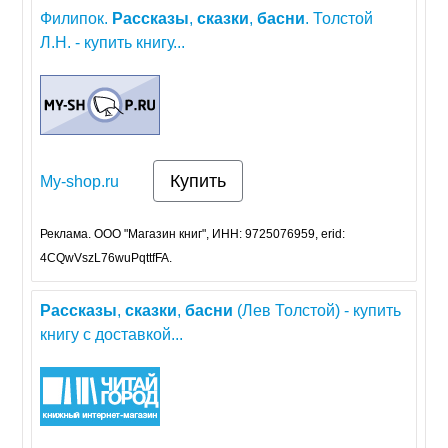
Филипок.
Рассказы
,
сказки
,
басни
. Толстой
Л.Н. - купить книгу...
Купить
My-shop.ru
Реклама. ООО "Магазин книг", ИНН: 9725076959, erid:
4CQwVszL76wuPqttfFA.
Рассказы
,
сказки
,
басни
(Лев Толстой) - купить
книгу с доставкой...