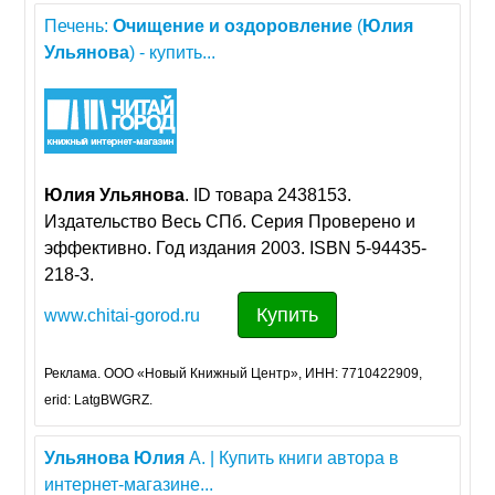
Печень:
Очищение
и
оздоровление
(
Юлия
Ульянова
) - купить...
Юлия
Ульянова
. ID товара 2438153.
Издательство Весь СПб. Серия Проверено и
эффективно. Год издания 2003. ISBN 5-94435-
218-3.
Купить
www.chitai-gorod.ru
Реклама. ООО «Новый Книжный Центр», ИНН: 7710422909,
erid: LatgBWGRZ.
Ульянова
Юлия
А. | Купить книги автора в
интернет-магазине...