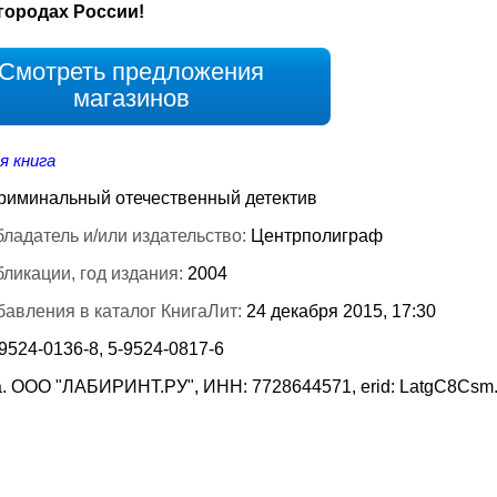
городах России!
Смотреть предложения
магазинов
я книга
риминальный отечественный детектив
ладатель и/или издательство:
Центрполиграф
бликации, год издания:
2004
бавления в каталог КнигаЛит:
24 декабря 2015, 17:30
9524-0136-8, 5-9524-0817-6
. ООО "ЛАБИРИНТ.РУ", ИНН: 7728644571, erid: LatgC8Csm