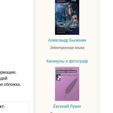
Александр Быченин
Электронная книга
Каникулы и фотограф
ормацию,
одой
ая обложка,
кт-
Евгений Лукин