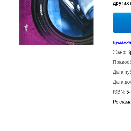
других 
Бумажна
Жанр:
К
Правооб
Дата пу
Дата до
ISBN:
5-
Реклама