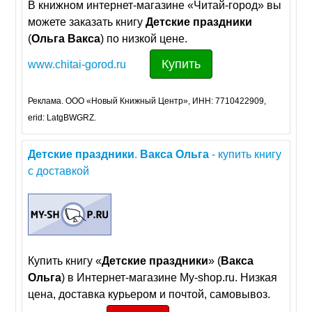
В книжном интернет-магазине «Читай-город» вы
можете заказать книгу
Детские
праздники
(
Ольга
Вакса
) по низкой цене.
Купить
www.chitai-gorod.ru
Реклама. ООО «Новый Книжный Центр», ИНН: 7710422909,
erid: LatgBWGRZ.
Детские
праздники
.
Вакса
Ольга
- купить книгу
с доставкой
Купить книгу «
Детские
праздники
» (
Вакса
Ольга
) в Интернет-магазине My-shop.ru. Низкая
цена, доставка курьером и почтой, самовывоз.