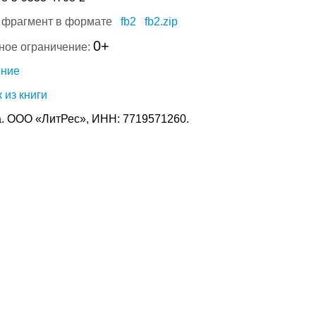
 фрагмент в формате
fb2
fb2.zip
0+
ное ограничение:
ение
 из книги
. ООО «ЛитРес», ИНН: 7719571260.