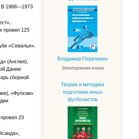
». В 1968—1973
ест»,
х провел 125
лубе «Севилья».
Владимир Перепекин
д» (Англия),
Электронная книга
ной Дании
тарь сборной
Теория и методика
подготовки юных
лия), «Фулхэм»
футболистов
ндии
 провел 23
йсанда»,