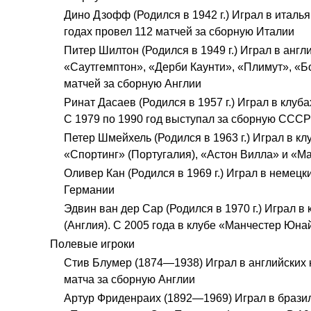
Дино Дзофф (Родился в 1942 г.) Играл в итал
годах провел 112 матчей за сборную Италии
Питер Шилтон (Родился в 1949 г.) Играл в англ
«Саутгемптон», «Дерби Каунти», «Плимут», «Б
матчей за сборную Англии
Ринат Дасаев (Родился в 1957 г.) Играл в клуб
С 1979 по 1990 год выступал за сборную СССР
Петер Шмейхель (Родился в 1963 г.) Играл в к
«Спортинг» (Португалия), «Астон Вилла» и «М
Оливер Кан (Родился в 1969 г.) Играл в немец
Германии
Эдвин ван дер Сар (Родился в 1970 г.) Играл 
(Англия). С 2005 года в клубе «Манчестер Юна
Полевые игроки
Стив Блумер (1874—1938) Играл в английских 
матча за сборную Англии
Артур Фриденраих (1892—1969) Играл в брази