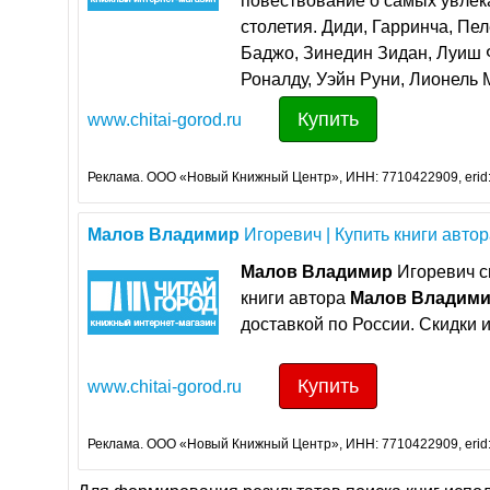
повествование о самых увлек
столетия. Диди, Гарринча, Пе
Баджо, Зинедин Зидан, Луиш Ф
Роналду, Уэйн Руни, Лионель 
Купить
www.chitai-gorod.ru
Реклама. ООО «Новый Книжный Центр», ИНН: 7710422909, erid
Малов
Владимир
Игоревич | Купить книги автора
Малов
Владимир
Игоревич cп
книги авторa
Малов
Владим
доставкой по России. Скидки и
Купить
www.chitai-gorod.ru
Реклама. ООО «Новый Книжный Центр», ИНН: 7710422909, erid