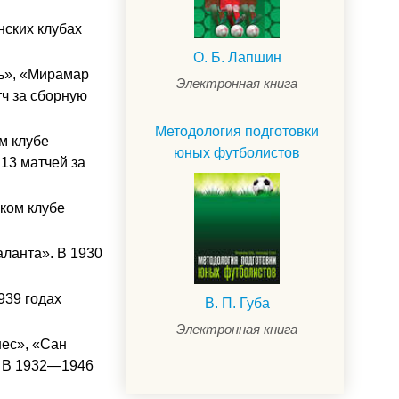
нских клубах
О. Б. Лапшин
ль», «Мирамар
Электронная книга
ч за сборную
Методология подготовки
м клубе
юных футболистов
13 матчей за
ском клубе
аланта». В 1930
939 годах
В. П. Губа
Электронная книга
нес», «Сан
. В 1932—1946