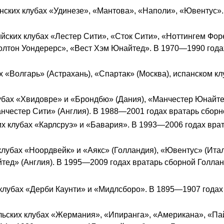
ьянских клубах «Удинезе», «Мантова», «Наполи», «Ювентус
ийских клубах «Лестер Сити», «Сток Сити», «Ноттингем Фор
олтон Уондерерс», «Вест Хэм Юнайтед». В 1970—1990 года
ах «Волгарь» (Астрахань), «Спартак» (Москва), испанском к
лубах «Хвидовре» и «Брондбю» (Дания), «Манчестер Юнайте
анчестер Сити» (Англия). В 1988—2001 годах вратарь сбор
ких клубах «Карлсруэ» и «Бавария». В 1993—2006 годах вра
в клубах «Ноордвейк» и «Аякс» (Голландия), «Ювентус» (Ита
йтед» (Англия). В 1995—2009 годах вратарь сборной Голла
клубах «Дерби Каунти» и «Мидлсборо». В 1895—1907 годах
льских клубах «Жермания», «Ипиранга», «Американа», «Па