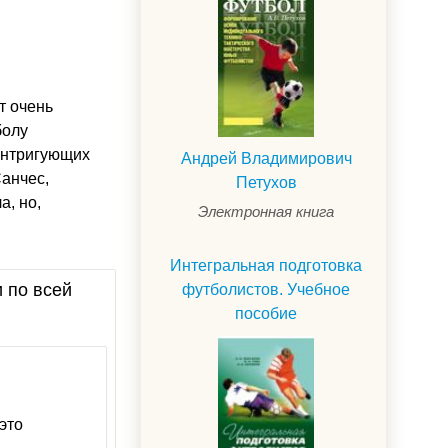
т очень
болу
 интригующих
Андрей Владимирович
Санчес,
Петухов
а, но,
Электронная книга
Интегральная подготовка
и по всей
футболистов. Учебное
пособие
 это