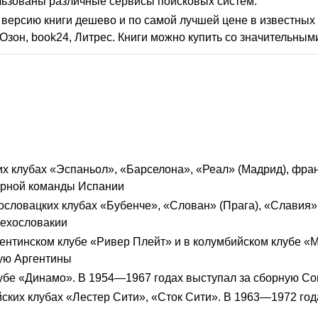
льзованы различные сервисы поисковых систем.
версию книги дешево и по самой лучшей цене в известных 
Озон, book24, Литрес. Книги можно купить со значительным
х клубах «Эспаньол», «Барселона», «Реал» (Мадрид), фра
борной команды Испании
словацких клубах «Бубенче», «Слован» (Прага), «Славия» 
Чехословакии
ргентинском клубе «Ривер Плейт» и в колумбийском клубе «
ную Аргентины
убе «Динамо». В 1954—1967 годах выступал за сборную Со
ийских клубах «Лестер Сити», «Сток Сити». В 1963—1972 год