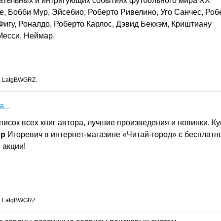
ательных и интригующих событиях футбольного мира XX
ле, Бобби Мур, Эйсебио, Роберто Ривелино, Уго Санчес, Роб
игу, Роналдо, Роберто Карлос, Дэвид Бекхэм, Криштиану
Месси, Неймар.
: LatgBWGRZ.
...
исок всех книг авторa, лучшие произведения и новинки. Ку
ир
Игоревич в интернет-магазине «Читай-город» с бесплатн
 акции!
: LatgBWGRZ.