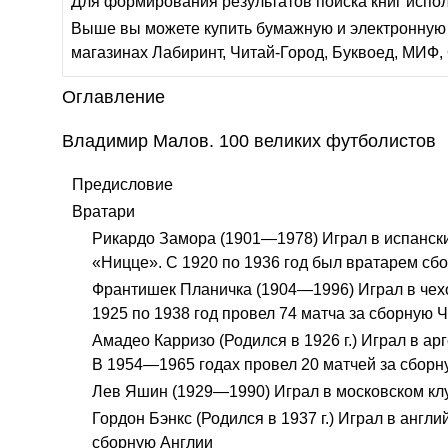
Для формирования результатов поиска книг испо
Выше вы можете купить бумажную и электронную 
магазинах Лабиринт, Читай-Город, Буквоед, МИФ, 
Оглавление
Владимир Малов. 100 великих футболистов
Предисловие
Вратари
Рикардо Замора (1901—1978) Играл в испански
«Ницце». С 1920 по 1936 год был вратарем с
Франтишек Планичка (1904—1996) Играл в чехо
1925 по 1938 год провел 74 матча за сборную 
Амадео Карризо (Родился в 1926 г.) Играл в а
В 1954—1965 годах провел 20 матчей за сбор
Лев Яшин (1929—1990) Играл в московском кл
Гордон Бэнкс (Родился в 1937 г.) Играл в англ
сборную Англии