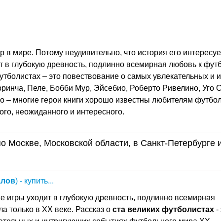
 в мире. Потому неудивительно, что история его интересуе
ит в глубокую древность, подлинно всемирная любовь к фут
 футболистах – это повествование о самых увлекательных и
ринча, Пеле, Бобби Мур, Эйсебио, Роберто Ривелино, Уго 
о – многие герои книги хорошо известны любителям футбол
ого, неожиданного и интересного.
о Москве, Московской области, в Санкт-Петербурге 
лов
) - купить...
е игры уходит в глубокую древность, подлинно всемирная
а только в ХХ веке. Рассказ о
ста
великих
футболистах
-