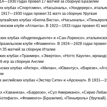
14—1930 годах провел 17 матчей за сборную Бразилии
их клубах «Спортсмен», «Насьональ», «Уондерерс», италья
 1917—1930 годах провел 31 матч за сборную Уругвая
ругвайских клубах «Белла Виста», «Насьональ», «Пеньяро
инском клубе «Атланта». В 1922—1933 годах провел 41 мат
ких клубах «Индепендьенте» и «Сан-Лоренсо», итальянско
бразильском клубе «Фламенго». В 1924—1928 годах провел 
л 35 матчей за сборную Италии
ких клубах «Транмер», «Эвертон», «Ноттс Каунти», ирланд
6 игр за сборную Англии
ских клубах «Интер», «Милан», «Ювентус», «Варезе», «Ат
ии
 английских клубах «Экстер Сити» и «Арсенал». В 1931—1
ах «Хаванеза», «Баррозо», «Сул Американо», «Сирио Либа
«Ботофаго», «Фламенго» (Бразилия), «Пеньяроль» (Уругвай)