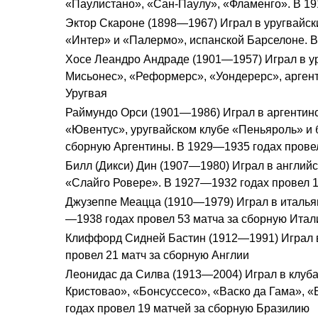
«Паулистано», «Сан-Паулу», «Фламенго». В 19
Эктор Скароне (1898—1967) Играл в уругвайск
«Интер» и «Палермо», испанской Барселоне. В
Хосе Леандро Андраде (1901—1957) Играл в у
Мисьонес», «Реформерс», «Уондерерс», аргент
Уругвая
Раймундо Орси (1901—1986) Играл в аргентинс
«Ювентус», уругвайском клубе «Пеньяроль» и 
сборную Аргентины. В 1929—1935 годах прове
Билл (Дикси) Дин (1907—1980) Играл в английс
«Слайго Ровере». В 1927—1932 годах провел 1
Джузеппе Меацца (1910—1979) Играл в итальян
—1938 годах провел 53 матча за сборную Итал
Клиффорд Сидней Бастин (1912—1991) Играл в
провел 21 матч за сборную Англии
Леонидас да Силва (1913—2004) Играл в клуб
Кристовао», «Бонсуссесо», «Васко да Гама», 
годах провел 19 матчей за сборную Бразилию