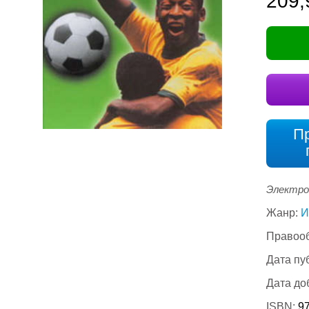
209,
П
Электро
Жанр:
И
Правооб
Дата пу
Дата до
ISBN:
9