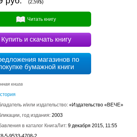
9 руб.
(2,59$)
Читать книгу
Купить и скачать книгу
редложения магазинов по
покупке бумажной книги
нная книга
стория
ладатель и/или издательство:
«Издательство «ВЕЧЕ»
бликации, год издания:
2003
бавления в каталог КнигаЛит:
9 декабря 2015, 11:55
78-5-9533-4708-2