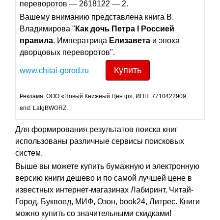
переворотов — 2618122 — 2.
Вашему вниманию представлена книга В.
Владимирова "
Как
дочь
Петра
I
Россией
правила
. Императрица
Елизавета
и эпоха
дворцовых переворотов".
Купить
www.chitai-gorod.ru
Реклама. ООО «Новый Книжный Центр», ИНН: 7710422909,
erid: LatgBWGRZ.
Для формирования результатов поиска книг
использованы различные сервисы поисковых
систем.
Выше вы можете купить бумажную и электронную
версию книги дешево и по самой лучшей цене в
известных интернет-магазинах Лабиринт, Читай-
Город, Буквоед, МИФ, Озон, book24, Литрес. Книги
можно купить со значительными скидками!