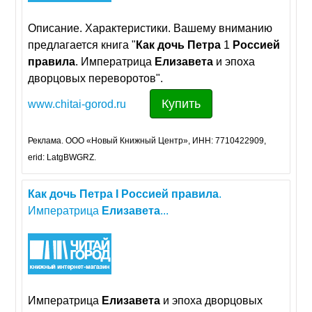
Описание. Характеристики. Вашему вниманию
предлагается книга "
Как
дочь
Петра
1
Россией
правила
. Императрица
Елизавета
и эпоха
дворцовых переворотов".
Купить
www.chitai-gorod.ru
Реклама. ООО «Новый Книжный Центр», ИНН: 7710422909,
erid: LatgBWGRZ.
Как
дочь
Петра
I
Россией
правила
.
Императрица
Елизавета
...
Императрица
Елизавета
и эпоха дворцовых