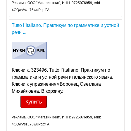
Реклама. ООО "Магазин книг", ИНН: 9725076959, erid:
4CQwVszL76wuPqttfFA.
Tutto l`italiano. Практикум по грамматике и устной
речи ...
Ключи к. 323496. Tutto l`italiano. Практикум по
грамматике и устной речи итальянского языка.
Ключи к упражнениямВоронец Светлана
Михайловна. В корзину.
Купить
Реклама. ООО "Магазин книг", ИНН: 9725076959, erid:
4CQwVszL76wuPqttfFA.