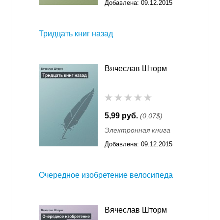
Добавлена:
09.12.2015
работающего в жанре юмористического фэнтези,
11:55
Андрея Белянина, а читатели отмечают динамичные
и захватывающие сюжеты, своеобразный авторский
Тридцать книг назад
юмор и легкий слог.
В нашем интернет-магазине электронные книги
Вячеслава Шторма можно купить и скачать для
Вячеслав Шторм
ридера, ноутбука и телефона или прочесть онлайн.
5,99 руб.
(0,07$)
Электронная книга
Добавлена:
09.12.2015
11:55
Очередное изобретение велосипеда
Вячеслав Шторм