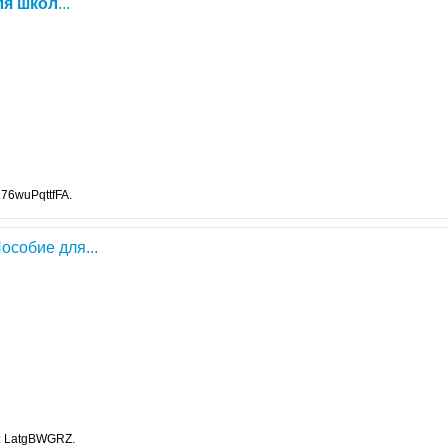
ля
школ
...
76wuPqttfFA.
особие для...
: LatgBWGRZ.