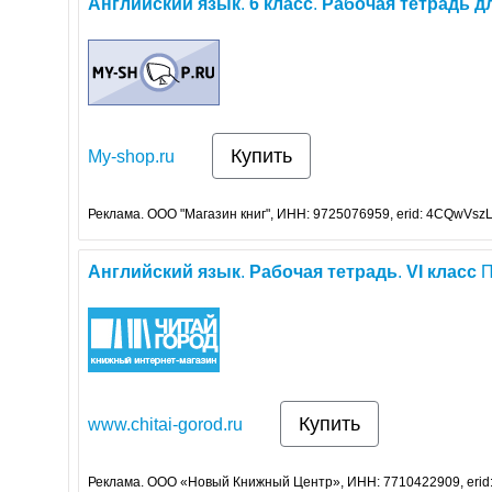
Английский
язык
.
6
класс
.
Рабочая
тетрадь
д
Купить
My-shop.ru
Реклама. ООО "Магазин книг", ИНН: 9725076959, erid: 4CQwVszL
Английский
язык
.
Рабочая
тетрадь
.
VI
класс
П
Купить
www.chitai-gorod.ru
Реклама. ООО «Новый Книжный Центр», ИНН: 7710422909, erid