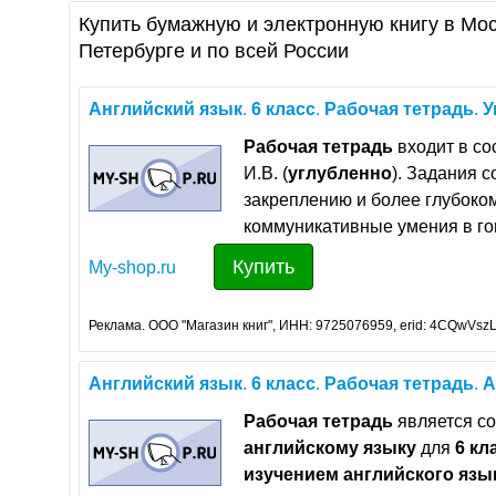
Купить бумажную и электронную книгу в Мос
Петербурге и по всей России
Английский
язык
.
6
класс
.
Рабочая
тетрадь
.
У
Рабочая
тетрадь
входит в с
И.В. (
углубленно
). Задания 
закреплению и более глубоко
коммуникативные умения в гов
Купить
My-shop.ru
Реклама. ООО "Магазин книг", ИНН: 9725076959, erid: 4CQwVszL
Английский
язык
.
6
класс
.
Рабочая
тетрадь
.
А
Рабочая
тетрадь
является со
английскому
языку
для
6
кл
изучением
английского
язы