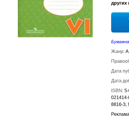
других 
Бумажна
Жанр:
А
Правооб
Дата пу
Дата до
ISBN:
5-
021414-8
8816-3, 
Реклама