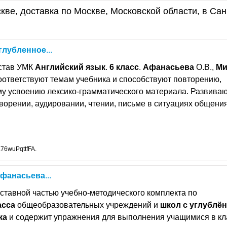
кве, доставка по Москве, Московской области, в Сан
глубленное
...
остав УМК
Английский
язык
.
6
класс
.
Афанасьева
О.В.,
Ми
соответствуют темам учебника и способствуют повторению,
му усвоению лексико-грамматического материала. Развива
орении, аудировании, чтении, письме в ситуациях общения
76wuPqttfFA.
фанасьева
...
ставной частью учебно-методического комплекта по
асса
общеобразовательных учреждений и
школ
с
углублё
ка
и содержит упражнения для выполнения учащимися в кл