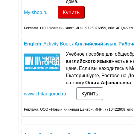
дома.
Купить
My-shop.ru
Реклама. ООО "Магазин книг", ИНН: 9725076959, erid: 4CQwVszL
English
. Activity Book /
Английский
язык
.
Рабоч
Учебное пособие для общеоб
английского
языка
» есть в 
цене. Если вы находитесь в М
Екатеринбурге, Ростове-на-Д
на книгу
Ольга
Афанасьева
,
Купить
www.chitai-gorod.ru
Реклама. ООО «Новый Книжный Центр», ИНН: 7710422909, erid