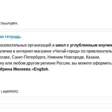
76wuPqttfFA.
ая
тетрадь
.
разовательных организаций и
школ
с
углубленным
изуче
наличии в интернет-магазине «Читай-город» по привлекател
оскве, Санкт-Петербурге, Нижнем Новгороде, Казани,
ону или любом другом регионе России, вы можете оформить
Ирина
Михеева
«
English
.
: LatgBWGRZ.