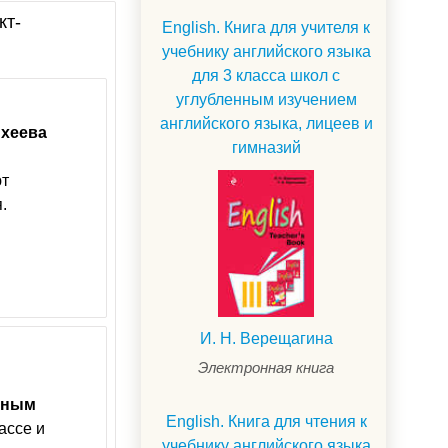
кт-
English. Книга для учителя к
учебнику английского языка
для 3 класса школ с
углубленным изучением
английского языка, лицеев и
хеева
гимназий
ют
.
И. Н. Верещагина
Электронная книга
нным
English. Книга для чтения к
ассе и
учебнику английского языка