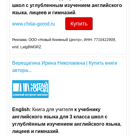
школ
с
углубленным
изучением
английского
языка
,
лицеев
и
гимназий
.
Купить
www.chitai-gorod.ru
Реклама. ООО «Новый Книжный Центр», ИНН: 7710422909,
erid: LatgBWGRZ.
Верещагина Ирина Николаевна | Купить книги
автора...
English
: Книга для учителя
к
учебнику
английского
языка
для
3
класса
школ
с
углублённым
изучением
английского
языка
,
лицеев
и
гимназий
.