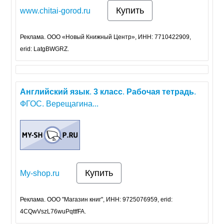
Купить
www.chitai-gorod.ru
Реклама. ООО «Новый Книжный Центр», ИНН: 7710422909,
erid: LatgBWGRZ.
Английский
язык
.
3
класс
.
Рабочая
тетрадь
.
ФГОС. Верещагина...
Купить
My-shop.ru
Реклама. ООО "Магазин книг", ИНН: 9725076959, erid:
4CQwVszL76wuPqttfFA.