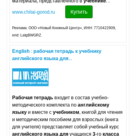
материала, представленного в
учебнике
. .
Купить
www.chitai-gorod.ru
Реклама. ООО «Новый Книжный Центр», ИНН: 7710422909,
erid: LatgBWGRZ.
English
:
рабочая
тетрадь
к
учебнику
английского
языка
для
...
Рабочая
тетрадь
входит в состав учебно-
методического комплекта по
английскому
языку
и вместе с
учебником
, книгой для чтения
и методическим пособием для взрослых (книга
для учителя) представляет собой учебный курс
английского
языка
для
учащихся
3
-го
класса